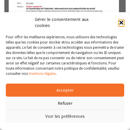
Gérer le consentement aux
cookies
Par Mathilde Unger, Maîtresse de conférences en droit
public à l’Université de Strasbourg. Le profilage s’est
Pour offrir les meilleures expériences, nous utilisons des technologies
généralisé ces dernières années en raison du volume
telles que les cookies pour stocker et/ou accéder aux informations des
croissant de données personnelles disponibles et de
appareils. Le fait de consentir à ces technologies nous permettra de traiter
l’évolution des outils permettant leur analyse….
Lire la
des données telles que le comportement de navigation ou les ID uniques
suite
sur ce site. Le fait de ne pas consentir ou de retirer son consentement peut
avoir un effet négatif sur certaines caractéristiques et fonctions. Pour
Copyright © 2011-2026
Revue des droits et libertés fondamentaux
toute information concernant notre politique de confidentialité, veuillez
| Tous droits réservés |
mentions légales
consulter nos
mentions légales
.
Accepter
Refuser
Voir les préférences
Haut