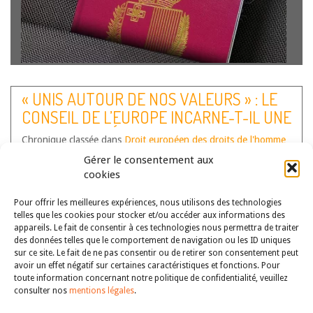
Par Anastasia ILIOPOULOU-PENOT, Professeur à
l’Université Paris Panthéon-Assas, Centre de droit
« UNIS AUTOUR DE NOS VALEURS » : LE
européen L’arrêt Commission/Malte (citoyenneté par
CONSEIL DE L’EUROPE INCARNE-T-IL UNE
investissement) opère un tournant dans la compréhension
de la compétence des États membres en matière d’octroi
COMMUNAUTÉ DE VALEURS ?
Chronique classée dans
de nationalité et de la relation entre citoyenneté
Droit européen des droits de l'homme
Auteur(s) :
européenne…
Birte Wassenberg
Lire la suite
,
Frédérique Berrod
Gérer le consentement aux
cookies
Pour offrir les meilleures expériences, nous utilisons des technologies
telles que les cookies pour stocker et/ou accéder aux informations des
appareils. Le fait de consentir à ces technologies nous permettra de traiter
des données telles que le comportement de navigation ou les ID uniques
sur ce site. Le fait de ne pas consentir ou de retirer son consentement peut
avoir un effet négatif sur certaines caractéristiques et fonctions. Pour
toute information concernant notre politique de confidentialité, veuillez
consulter nos
mentions légales
.