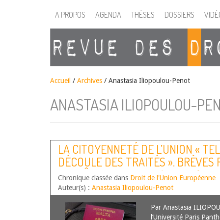
A PROPOS
AGENDA
THÈSES
DOSSIERS
VIDÉ
Accueil
/
Archives
/ Anastasia Iliopoulou-Penot
ANASTASIA ILIOPOULOU-PE
LA CITOYENNETÉ DE L’UNION « TEL
DÉCOULE DES TRAITÉS ». BRÈVES
L’ARRÊT COMMISSION/MALTE (CIT
Chronique classée dans
Droit de l'Union Européenne
INVESTISSEMENT)
Auteur(s) :
Anastasia Iliopoulou-Penot
Par Anastasia ILIOPO
l’Université Paris Pant