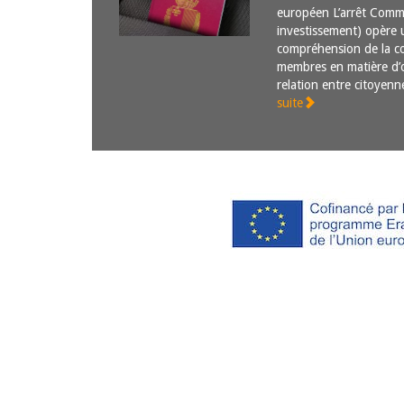
européen L’arrêt Commi
investissement) opère 
compréhension de la c
membres en matière d’oc
relation entre citoye
suite