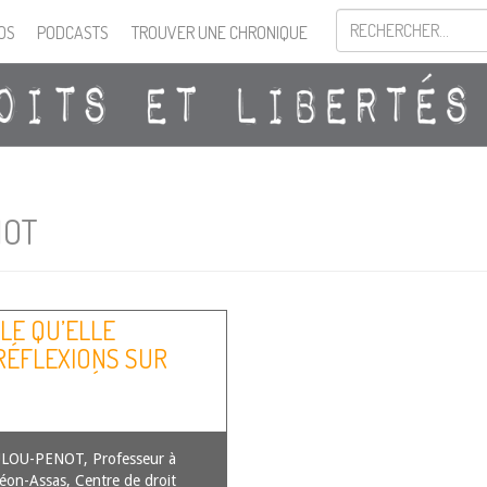
OS
PODCASTS
TROUVER UNE CHRONIQUE
NOT
LE QU’ELLE
 RÉFLEXIONS SUR
OYENNETÉ PAR
ULOU-PENOT, Professeur à
héon-Assas, Centre de droit