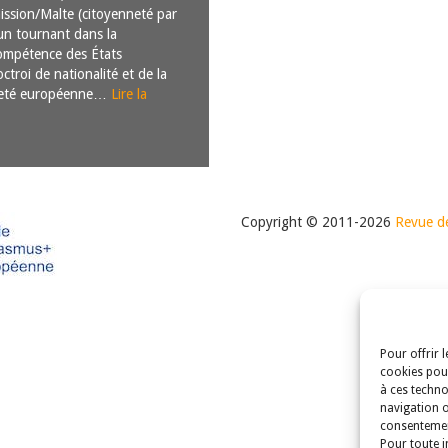
ssion/Malte (citoyenneté par
un tournant dans la
ompétence des États
troi de nationalité et de la
nneté européenne…
Lire la
Copyright © 2011-2026
Revue de
Pour offrir 
cookies pour
à ces techno
navigation o
consentement
Pour toute i