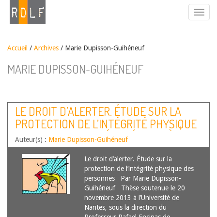
Accueil
/
Archives
/ Marie Dupisson-Guihéneuf
MARIE DUPISSON-GUIHÉNEUF
LE DROIT D’ALERTER. ÉTUDE SUR LA
PROTECTION DE L’INTÉGRITÉ PHYSIQUE
DES PERSONNES [RÉSUMÉ DE THÈSE]
Auteur(s) :
Marie Dupisson-Guihéneuf
Le droit d’alerter. Étude sur la
protection de l’intégrité physique des
personnes Par Marie Dupisson-
Guihéneuf Thèse soutenue le 20
novembre 2013 à l’Université de
Nantes, sous la direction du