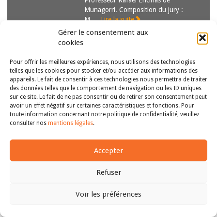
Professeur Rafael Encinas de
Munagorri. Composition du jury :
M….
Lire la suite
Gérer le consentement aux
cookies
Pour offrir les meilleures expériences, nous utilisons des technologies
telles que les cookies pour stocker et/ou accéder aux informations des
appareils. Le fait de consentir à ces technologies nous permettra de traiter
des données telles que le comportement de navigation ou les ID uniques
sur ce site. Le fait de ne pas consentir ou de retirer son consentement peut
avoir un effet négatif sur certaines caractéristiques et fonctions. Pour
Copyright © 2011-2026
Revue des droits et libertés fondamentaux
toute information concernant notre politique de confidentialité, veuillez
| Tous droits réservés |
mentions légales
consulter nos
mentions légales
.
Accepter
Refuser
Voir les préférences
Haut