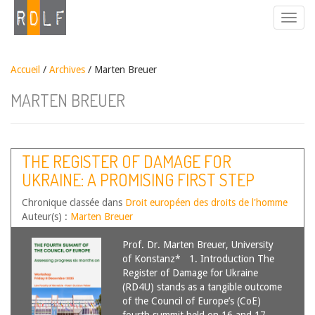
Accueil
/
Archives
/ Marten Breuer
MARTEN BREUER
THE REGISTER OF DAMAGE FOR
UKRAINE: A PROMISING FIRST STEP
TOWARDS REPARATION?
Chronique classée dans
Droit européen des droits de l'homme
Auteur(s) :
Marten Breuer
Prof. Dr. Marten Breuer, University
of Konstanz* 1. Introduction The
Register of Damage for Ukraine
(RD4U) stands as a tangible outcome
of the Council of Europe’s (CoE)