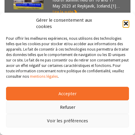
fourth summit held on 16 and 17
May 2023 at Reykjavik, Iceland.[1]…
Lire la suite
Gérer le consentement aux
cookies
Pour offrir les meilleures expériences, nous utilisons des technologies
telles que les cookies pour stocker et/ou accéder aux informations des
appareils. Le fait de consentir à ces technologies nous permettra de traiter
des données telles que le comportement de navigation ou les ID uniques
sur ce site. Le fait de ne pas consentir ou de retirer son consentement peut
avoir un effet négatif sur certaines caractéristiques et fonctions. Pour
Copyright © 2011-2026
Revue des droits et libertés fondamentaux
toute information concernant notre politique de confidentialité, veuillez
| Tous droits réservés |
mentions légales
consulter nos
mentions légales
.
Accepter
Refuser
Voir les préférences
Haut