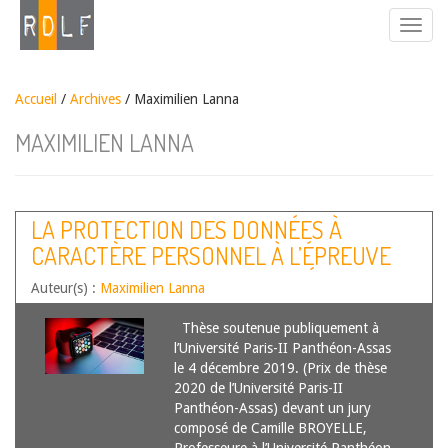
Accueil
/
Archives
/ Maximilien Lanna
MAXIMILIEN LANNA
LA PROTECTION DES DONNÉES À
CARACTÈRE PERSONNEL À L’ÉPREUVE
DE L’AUTOMESURE CONNECTÉE
Auteur(s) :
Maximilien Lanna
Thèse soutenue publiquement à
l’Université Paris-II Panthéon-Assas
le 4 décembre 2019. (Prix de thèse
2020 de l’Université Paris-II
Panthéon-Assas) devant un jury
composé de Camille BROYELLE,