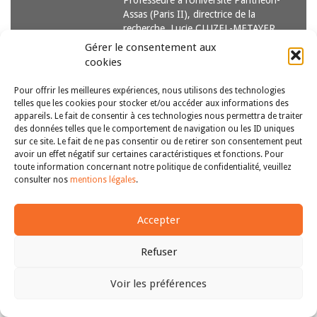
Professeure à l’Université Panthéon-
Assas (Paris II), directrice de la
recherche, Lucie CLUZEL-METAYER,
Professeure…
Lire la suite
Gérer le consentement aux
cookies
Pour offrir les meilleures expériences, nous utilisons des technologies
telles que les cookies pour stocker et/ou accéder aux informations des
appareils. Le fait de consentir à ces technologies nous permettra de traiter
des données telles que le comportement de navigation ou les ID uniques
sur ce site. Le fait de ne pas consentir ou de retirer son consentement peut
avoir un effet négatif sur certaines caractéristiques et fonctions. Pour
Copyright © 2011-2026
Revue des droits et libertés fondamentaux
toute information concernant notre politique de confidentialité, veuillez
| Tous droits réservés |
mentions légales
consulter nos
mentions légales
.
Accepter
Refuser
Voir les préférences
Haut