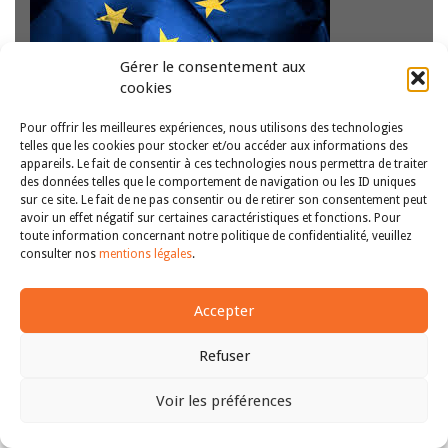
Gérer le consentement aux
Le droit de l’Union européenne exerce une influence
cookies
diffuse autant que certaine s’agissant des politiques
publiques en faveur des personnes en situation de
handicap. Diffuse dans la mesure où d’une part avant
Pour offrir les meilleures expériences, nous utilisons des technologies
telles que les cookies pour stocker et/ou accéder aux informations des
l’inscription tardive par le traité d’Amsterdam (1997)…
Lire
appareils. Le fait de consentir à ces technologies nous permettra de traiter
la suite
des données telles que le comportement de navigation ou les ID uniques
sur ce site. Le fait de ne pas consentir ou de retirer son consentement peut
avoir un effet négatif sur certaines caractéristiques et fonctions. Pour
Copyright © 2011-2026
Revue des droits et libertés fondamentaux
toute information concernant notre politique de confidentialité, veuillez
| Tous droits réservés |
mentions légales
consulter nos
mentions légales
.
Accepter
Refuser
Voir les préférences
Haut