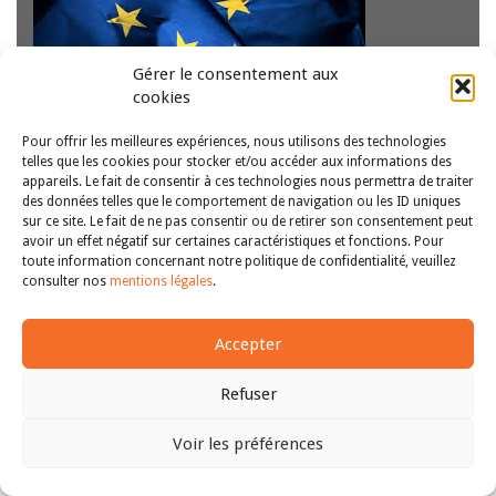
Gérer le consentement aux
Le droit de l’Union européenne exerce une influence
cookies
diffuse autant que certaine s’agissant des politiques
publiques en faveur des personnes en situation de
handicap. Diffuse dans la mesure où d’une part avant
Pour offrir les meilleures expériences, nous utilisons des technologies
telles que les cookies pour stocker et/ou accéder aux informations des
l’inscription tardive par le traité d’Amsterdam (1997)…
Lire
appareils. Le fait de consentir à ces technologies nous permettra de traiter
la suite
des données telles que le comportement de navigation ou les ID uniques
sur ce site. Le fait de ne pas consentir ou de retirer son consentement peut
avoir un effet négatif sur certaines caractéristiques et fonctions. Pour
Copyright © 2011-2026
Revue des droits et libertés fondamentaux
toute information concernant notre politique de confidentialité, veuillez
| Tous droits réservés |
mentions légales
consulter nos
mentions légales
.
Accepter
Refuser
Voir les préférences
Haut