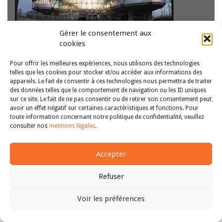
Dans un arrêt du 7 janvier 2025 rendu dans l’affaire
Gérer le consentement aux
A.R.E. c Grèce, la Cour européenne condamne pour la
cookies
première fois la Grèce à raison d’une pratique
systématique de refoulements des demandeurs d’asile vers
Pour offrir les meilleures expériences, nous utilisons des technologies
la Turquie, dont a été…
Lire la suite
telles que les cookies pour stocker et/ou accéder aux informations des
appareils. Le fait de consentir à ces technologies nous permettra de traiter
des données telles que le comportement de navigation ou les ID uniques
sur ce site. Le fait de ne pas consentir ou de retirer son consentement peut
avoir un effet négatif sur certaines caractéristiques et fonctions. Pour
Copyright © 2011-2026
Revue des droits et libertés fondamentaux
toute information concernant notre politique de confidentialité, veuillez
| Tous droits réservés |
mentions légales
consulter nos
mentions légales
.
Accepter
Refuser
Voir les préférences
Haut