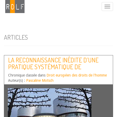
ARTICLES
LA RECONNAISSANCE INÉDITE D’UNE
PRATIQUE SYSTÉMATIQUE DE
REFOULEMENTS DES DEMANDEURS
Chronique classée dans
Droit européen des droits de l'homme
D’ASILE (CEDH, 7 JANV. 2025, A.R.E. C.
Auteur(s) :
Pascaline Motsch
GRÈCE, N° 15783/21)