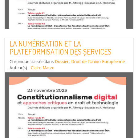
Par Philippine Ducros, étudiante-chercheuse (UPEC,
LA NUMÉRISATION ET LA
Programme de Master-Doctorat Numérique, Politique,
PLATEFORMISATION DES SERVICES
Droit), Maxime Zimmer, étudiant-chercheur (UPEC,
Programme de Master-Doctorat Numérique, Politique,
PUBLICS DE SOINS : EXÉGÈSE DE LA
Chronique classée dans
Droit), Luc Pellissier, maître de conférences en
Dossier
,
Droit de l'Union Européenne
STRATÉGIE EUROPÉENNE DES SOINS
Auteur(s) :
informatique (UPEC, Laboratoire d’algorithmique,
Claire Marzo
complexité et logique) et Noé Wagener, professeur de…
Lire la suite