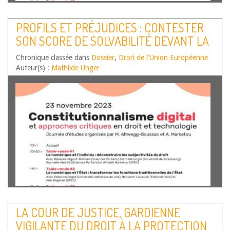
Par Claire Marzo, Maîtresse de Conférences HDR,
Coordinatrice du projet CEPASSOC (projet N° ANR-20-
PROFILS ET PRÉJUDICES : CONTESTER
CE26-001-01, https://cepassoc.hypotheses.org/) Le
SON SCORE DE SOLVABILITÉ DEVANT LA
constitutionnalisme numérique peut être abordé de bien
des façons. De nombreux auteurs ont essayé de définir
COUR DE JUSTICE DE L’UNION
Chronique classée dans
cet objet non identifié et aux contours…
Dossier
,
Droit de l'Union Européenne
Lire la suite
EUROPÉENNE
Auteur(s) :
Mathilde Unger
Par Mathilde Unger, Maîtresse de conférences en droit
public à l’Université de Strasbourg. Le profilage s’est
LA COUR DE JUSTICE, GARDIENNE
généralisé ces dernières années en raison du volume
VIGILANTE DU DROIT À LA PROTECTION
croissant de données personnelles disponibles et de