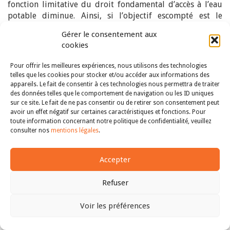
fonction limitative du droit fondamental d’accès à l’eau
potable diminue. Ainsi, si l’objectif escompté est le
dépassement de ces caractéristiques, l’exploration d’un
Gérer le consentement aux
discours de responsabilité alternatif s’avère nécessaire.
cookies
Titre II – Une fonction limitative fondée sur un
discours de responsabilisation relationnelle au-
Pour offrir les meilleures expériences, nous utilisons des technologies
delà du contexte d’anthropocentrisme juridique
telles que les cookies pour stocker et/ou accéder aux informations des
appareils. Le fait de consentir à ces technologies nous permettra de traiter
Si la consécration d’un droit fondamental d’accès à l’eau
des données telles que le comportement de navigation ou les ID uniques
potable permet de renforcer le potentiel et surtout de
sur ce site. Le fait de ne pas consentir ou de retirer son consentement peut
relativiser les limites d’autres outils juridiques, elle
avoir un effet négatif sur certaines caractéristiques et fonctions. Pour
toute information concernant notre politique de confidentialité, veuillez
confère au droit ainsi consacré une fonction
consulter nos
mentions légales
.
limitative somme toute limitée par les caractéristiques
inhérentes au discours de responsabilité paternaliste
transcendant la fondamentalité dans le contexte
Accepter
d’anthropocentrisme juridique.
Refuser
Or le discours de responsabilité paternaliste s’essouffle
face à une double limite. D’une part, la raréfaction de la
Voir les préférences
ressource hydrique, donnant lieu à des stress hydriques
de plus en plus récurrents
[20]
, et, d’autre part, le déclin
Haut
du paradigme statocentré
[21]
engendrent la nécessité de