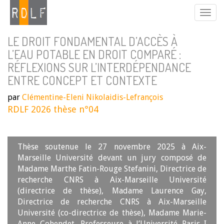
LE DROIT FONDAMENTAL D’ACCÈS À
L’EAU POTABLE EN DROIT COMPARÉ :
RÉFLEXIONS SUR L’INTERDÉPENDANCE
ENTRE CONCEPT ET CONTEXTE
par
Clémentine-Eleni Nikolaidis-Lefrançois
RDLF 2026 thèse n°04
Thèse soutenue le 27 novembre 2025 à Aix-
Marseille Université devant un jury composé de
Madame Marthe Fatin-Rouge Stefanini, Directrice de
recherche CNRS à Aix-Marseille Université
(directrice de thèse), Madame Laurence Gay,
Directrice de recherche CNRS à Aix-Marseille
Université (co-directrice de thèse), Madame Marie-
Anne Cohendet, Professeure à l’Université Paris I