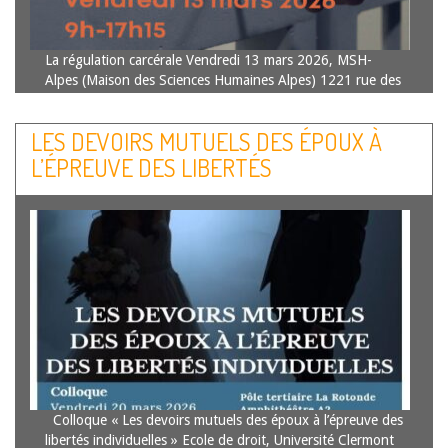
La régulation carcérale Vendredi 13 mars 2026, MSH-
Alpes (Maison des Sciences Humaines Alpes) 1221 rue des
universités – Domaine universitaire Colloque organisé par
le CRJ (Centre de recherches juridiques) de l’Université
LES DEVOIRS MUTUELS DES ÉPOUX À
Grenoble-alpes Sous la direction scientifique d’Anne-Gaëlle
L’ÉPREUVE DES LIBERTÉS
ROBERT, Maître de…
Lire la suite
INDIVIDUELLES
Colloque « Les devoirs mutuels des époux à l’épreuve des
libertés individuelles » Ecole de droit, Université Clermont