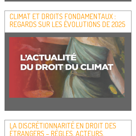
Auvergne 20 mars 2026 DOSSIER Introduction •
« Entre devoirs et libertés : le mariage contemporain à…
CLIMAT ET DROITS FONDAMENTAUX :
Lire la suite
REGARDS SUR LES ÉVOLUTIONS DE 2025
LA DISCRÉTIONNARITÉ EN DROIT DES
ÉTRANGERS – RÈGLES, ACTEURS,