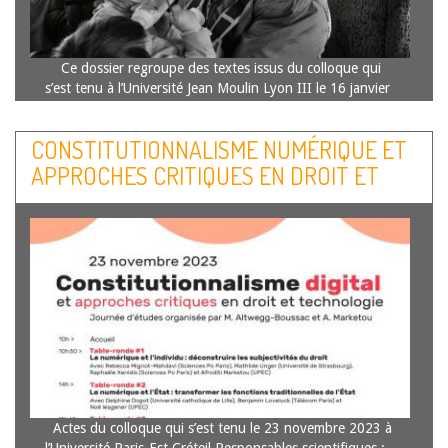
Ce dossier regroupe des textes issus du colloque qui
s’est tenu à l’Université Jean Moulin Lyon III le 16 janvier
2025 à l’initiative de l’Association droit public fondamental
avec le soutien de l’Equipe de droit public de Lyon…
Lire
CONSTITUTIONNALISME NUMÉRIQUE ET
la suite
APPROCHES CRITIQUES EN DROIT ET
TECHNOLOGIE
Actes du colloque qui s’est tenu le 23 novembre 2023 à