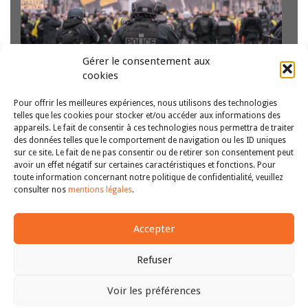
Gérer le consentement aux
cookies
Pour offrir les meilleures expériences, nous utilisons des technologies
Le présent dossier contient les actes du colloque « Les
telles que les cookies pour stocker et/ou accéder aux informations des
violences policières » organisé pour le Master 2 droit pénal
appareils. Le fait de consentir à ces technologies nous permettra de traiter
et sciences criminelles de l’Université Clermont Auvergne
des données telles que le comportement de navigation ou les ID uniques
sur ce site. Le fait de ne pas consentir ou de retirer son consentement peut
par Barbara Drevet et Farah Safi (co-directrices du Master,
avoir un effet négatif sur certaines caractéristiques et fonctions. Pour
CMH – UR 4232) le…
Lire la suite
toute information concernant notre politique de confidentialité, veuillez
1
2
3
4
>>
consulter nos
mentions légales
.
Accepter
Refuser
Voir les préférences
Copyright © 2011-2026
Revue des droits et libertés fondamentaux