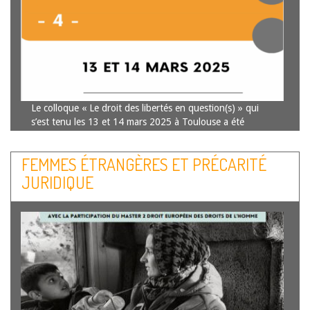
Le colloque « Le droit des libertés en question(s) » qui
s’est tenu les 13 et 14 mars 2025 à Toulouse a été
l’occasion, à travers la confrontation des regards et des
perspectives de chercheurs de toutes obédiences
FEMMES ÉTRANGÈRES ET PRÉCARITÉ
scientifiques, d’approfondir…
Lire la suite
JURIDIQUE