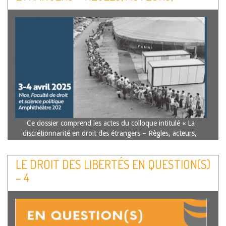
INSTITUTIONS
Ce dossier comprend les actes du colloque intitulé « La
discrétionnarité en droit des étrangers – Règles, acteurs,
institutions » qui s’est tenu à la Faculté de droit de Nice les
3 et 4 avril 2025 à l’initiative deux laboratoires de…
Lire la
LE DROIT DES LIBERTÉS EN QUESTION(S)
suite
– 4