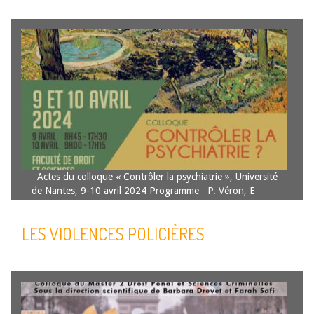
Actes du colloque « Contrôler la psychiatrie », Université
de Nantes, 9-10 avril 2024 Programme P. Véron, E
Péchillon, S. Renard et B. Eyraud, « Propos introductifs »,
RDLF 2025 chron. n°04 G. Bigot, « L’administration des
LES VIOLENCES POLICIÈRES
aliénés, 1789-1838. Quelques jalons pour une…
Lire la
suite