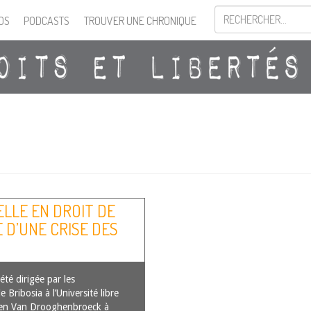
OS
PODCASTS
TROUVER UNE CHRONIQUE
ELLE EN DROIT DE
 D’UNE CRISE DES
ÉTHODE
été dirigée par les
Bribosia à l’Université libre
tien Van Drooghenbroeck à