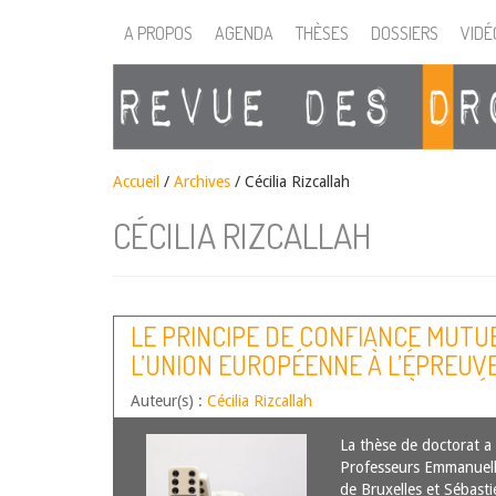
A PROPOS
AGENDA
THÈSES
DOSSIERS
VIDÉ
Accueil
/
Archives
/ Cécilia Rizcallah
CÉCILIA RIZCALLAH
LE PRINCIPE DE CONFIANCE MUTU
L’UNION EUROPÉENNE À L’ÉPREUVE
VALEURS – DU POSTULAT À LA M
Auteur(s) :
Cécilia Rizcallah
La thèse de doctorat a 
Professeurs Emmanuelle 
de Bruxelles et Sébas