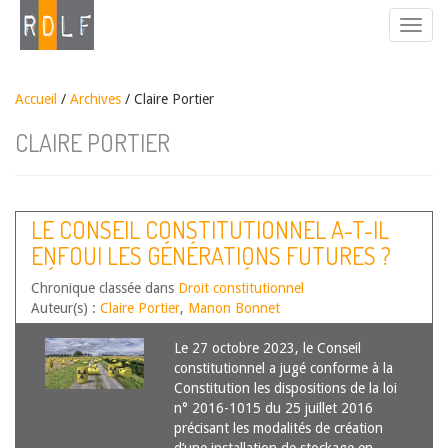
Accueil
/
Archives
/ Claire Portier
CLAIRE PORTIER
LE CONSEIL CONSTITUTIONNEL A-T-IL
ENFOUI LES GÉNÉRATIONS FUTURES ?
RÉFLEXIONS SUR LA DÉCISION 2023-1066
Chronique classée dans
Droit constitutionnel
QPC DU 27 OCTOBRE 2023
Auteur(s) :
Claire Portier
,
Manon Bonnet
Le 27 octobre 2023, le Conseil
constitutionnel a jugé conforme à la
Constitution les dispositions de la loi
n° 2016-1015 du 25 juillet 2016
précisant les modalités de création