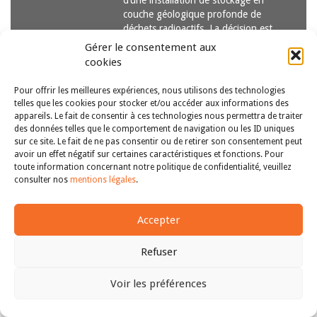
d’une installation de stockage en
couche géologique profonde de
déchets radioactifs. La décision est…
Lire la suite
Gérer le consentement aux
cookies
Pour offrir les meilleures expériences, nous utilisons des technologies
telles que les cookies pour stocker et/ou accéder aux informations des
appareils. Le fait de consentir à ces technologies nous permettra de traiter
des données telles que le comportement de navigation ou les ID uniques
sur ce site. Le fait de ne pas consentir ou de retirer son consentement peut
avoir un effet négatif sur certaines caractéristiques et fonctions. Pour
Copyright © 2011-2026
Revue des droits et libertés fondamentaux
toute information concernant notre politique de confidentialité, veuillez
| Tous droits réservés |
mentions légales
consulter nos
mentions légales
.
Accepter
Refuser
Voir les préférences
Haut