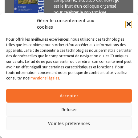
européenne, IREDIES Cet ouvrage
est le fruit d’un colloque organisé
pour célébrer le soixantième
anniversaire de la création du
Gérer le consentement aux
ministère de…
Lire la suite
cookies
Pour offrir les meilleures expériences, nous utilisons des technologies
telles que les cookies pour stocker et/ou accéder aux informations des
appareils. Le fait de consentir à ces technologies nous permettra de traiter
des données telles que le comportement de navigation ou les ID uniques
sur ce site. Le fait de ne pas consentir ou de retirer son consentement peut
avoir un effet négatif sur certaines caractéristiques et fonctions. Pour
Copyright © 2011-2026
Revue des droits et libertés fondamentaux
toute information concernant notre politique de confidentialité, veuillez
| Tous droits réservés |
mentions légales
consulter nos
mentions légales
.
Accepter
Refuser
Voir les préférences
Haut