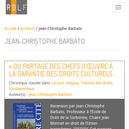
Accueil
/
Archives
/ Jean-Christophe Barbato
JEAN-CHRISTOPHE BARBATO
« DU PARTAGE DES CHEFS D’ŒUVRE À
LA GARANTIE DES DROITS CULTURELS :
RUPTURES ET CONTINUITÉ DANS LA
Chronique classée dans
Lecture critique
,
Théorie des droits
POLITIQUE CULTURELLE FRANÇAISE »,
fondamentaux
ÉDITIONS LA PASSE DU VENT.
Auteur(s) :
Jean-Christophe Barbato
COLLECTION FAIRE CITÉ, BULGARIE,
Recension par Jean-Christophe
2020, 387P.
Barbato, Professeur à l’École de
Droit de la Sorbonne, Chaire Jean
Monnet en droit de l’Union