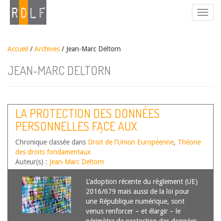
Accueil
/
Archives
/ Jean-Marc Deltorn
JEAN-MARC DELTORN
LA PROTECTION DES DONNÉES
PERSONNELLES FACE AUX
ALGORITHMES PRÉDICTIFS
Chronique classée dans
Droit de l'Union Européenne
,
Théorie
des droits fondamentaux
Auteur(s) :
Jean-Marc Deltorn
L’adoption récente du règlement (UE)
2016/679 mais aussi de la loi pour
une République numérique, sont
venus renforcer – et élargir – le