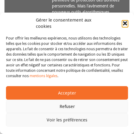
périmètre de protection des données
personnelles. Mais l’avènement de
nouveaux outils algorithmiques
prédictifs, en permettant un
Gérer le consentement aux
traitement…
Lire la suite
cookies
Pour offrir les meilleures expériences, nous utilisons des technologies
telles que les cookies pour stocker et/ou accéder aux informations des
appareils. Le fait de consentir à ces technologies nous permettra de traiter
des données telles que le comportement de navigation ou les ID uniques
sur ce site. Le fait de ne pas consentir ou de retirer son consentement peut
avoir un effet négatif sur certaines caractéristiques et fonctions. Pour
Copyright © 2011-2026
Revue des droits et libertés fondamentaux
toute information concernant notre politique de confidentialité, veuillez
| Tous droits réservés |
mentions légales
consulter nos
mentions légales
.
Accepter
Refuser
Voir les préférences
Haut