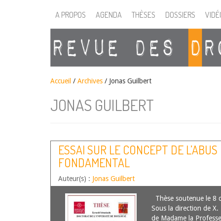
A PROPOS
AGENDA
THÈSES
DOSSIERS
VIDÉ
Accueil
/
Archives
/ Jonas Guilbert
JONAS GUILBERT
ESSAI SUR LE CONCEPT DE L’ABUS
FONDAMENTAL
Auteur(s) :
Jonas Guilbert
Thèse soutenue le 8 
Sous la direction de X.
de Madame la Professe