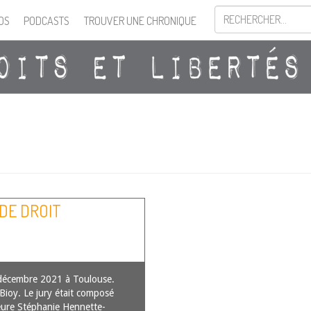
OS
PODCASTS
TROUVER UNE CHRONIQUE
 DE DROIT
décembre 2021 à Toulouse.
 Bioy. Le jury était composé
ure Stéphanie Hennette-