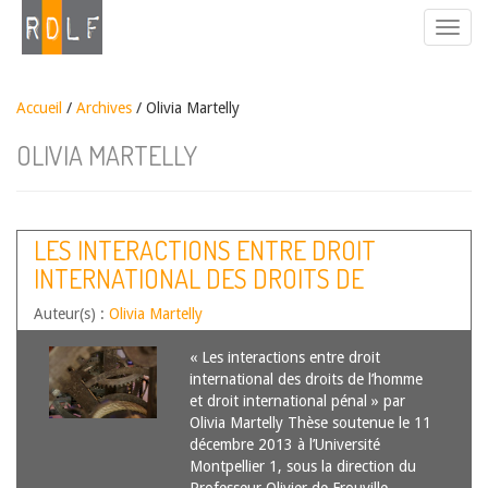
Accueil
/
Archives
/ Olivia Martelly
OLIVIA MARTELLY
LES INTERACTIONS ENTRE DROIT
INTERNATIONAL DES DROITS DE
L’HOMME ET DROIT INTERNATIONAL
Auteur(s) :
Olivia Martelly
PÉNAL [RÉSUMÉ DE THÈSE]
« Les interactions entre droit
international des droits de l’homme
et droit international pénal » par
Olivia Martelly Thèse soutenue le 11
décembre 2013 à l’Université
Montpellier 1, sous la direction du