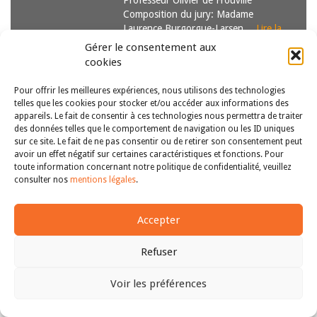
Professeur Olivier de Frouville
Composition du jury: Madame
Laurence Burgorgue-Larsen…
Lire la
suite
Gérer le consentement aux
cookies
Pour offrir les meilleures expériences, nous utilisons des technologies
telles que les cookies pour stocker et/ou accéder aux informations des
appareils. Le fait de consentir à ces technologies nous permettra de traiter
des données telles que le comportement de navigation ou les ID uniques
sur ce site. Le fait de ne pas consentir ou de retirer son consentement peut
avoir un effet négatif sur certaines caractéristiques et fonctions. Pour
Copyright © 2011-2026
Revue des droits et libertés fondamentaux
toute information concernant notre politique de confidentialité, veuillez
| Tous droits réservés |
mentions légales
consulter nos
mentions légales
.
Accepter
Refuser
Voir les préférences
Haut