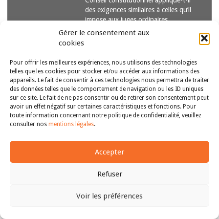
Conseil constitutionnel applique-t-il
des exigences similaires à celles qu’il
impose aux juges ordinaires,
notamment le…
Lire la suite
Gérer le consentement aux
cookies
Pour offrir les meilleures expériences, nous utilisons des technologies
telles que les cookies pour stocker et/ou accéder aux informations des
appareils. Le fait de consentir à ces technologies nous permettra de traiter
des données telles que le comportement de navigation ou les ID uniques
sur ce site. Le fait de ne pas consentir ou de retirer son consentement peut
avoir un effet négatif sur certaines caractéristiques et fonctions. Pour
Copyright © 2011-2026
Revue des droits et libertés fondamentaux
toute information concernant notre politique de confidentialité, veuillez
| Tous droits réservés |
mentions légales
consulter nos
mentions légales
.
Accepter
Refuser
Voir les préférences
Haut