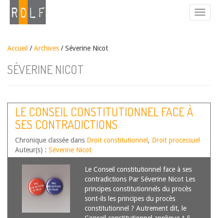
Accueil
/
Archives
/ Séverine Nicot
SÉVERINE NICOT
LE CONSEIL CONSTITUTIONNEL FACE À
SES CONTRADICTIONS
Chronique classée dans
Droit constitutionnel
,
Droit processuel
Auteur(s) :
Séverine Nicot
Le Conseil constitutionnel face à ses
contradictions Par Séverine Nicot Les
principes constitutionnels du procès
sont-ils les principes du procès
constitutionnel ? Autrement dit, le