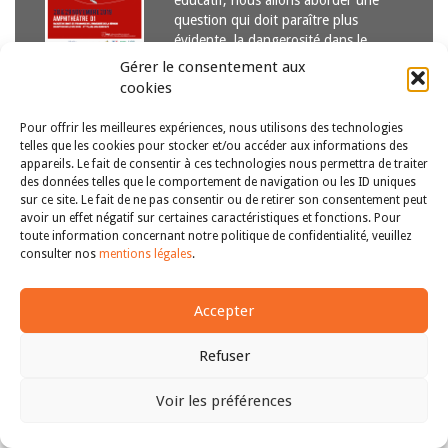
éducatif, nous allons aborder une
question qui doit paraître plus
évidente, la dangerosité dans le
milieu professionnel. Depuis
Gérer le consentement aux
quelques…
Lire la suite
cookies
Pour offrir les meilleures expériences, nous utilisons des technologies
telles que les cookies pour stocker et/ou accéder aux informations des
appareils. Le fait de consentir à ces technologies nous permettra de traiter
des données telles que le comportement de navigation ou les ID uniques
sur ce site. Le fait de ne pas consentir ou de retirer son consentement peut
avoir un effet négatif sur certaines caractéristiques et fonctions. Pour
Copyright © 2011-2026
Revue des droits et libertés fondamentaux
toute information concernant notre politique de confidentialité, veuillez
| Tous droits réservés |
mentions légales
consulter nos
mentions légales
.
Accepter
Refuser
Voir les préférences
Haut