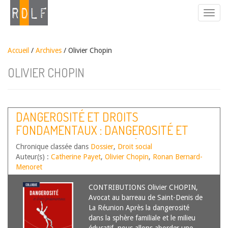
Accueil
/
Archives
/ Olivier Chopin
OLIVIER CHOPIN
DANGEROSITÉ ET DROITS
FONDAMENTAUX : DANGEROSITÉ ET
MILIEU PROFESSIONNEL (TABLE RONDE
Chronique classée dans
Dossier
,
Droit social
N°4)
Auteur(s) :
Catherine Payet
,
Olivier Chopin
,
Ronan Bernard-
Menoret
CONTRIBUTIONS Olivier CHOPIN,
Avocat au barreau de Saint-Denis de
La Réunion Après la dangerosité
dans la sphère familiale et le milieu