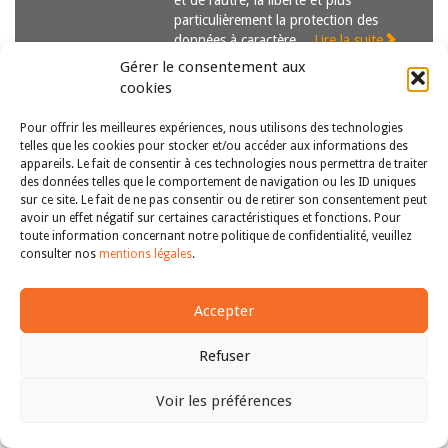
et de l’autre, la liberté et plus
particulièrement la protection des
données à caractère…
Lire la suite
Gérer le consentement aux
cookies
Pour offrir les meilleures expériences, nous utilisons des technologies
telles que les cookies pour stocker et/ou accéder aux informations des
appareils. Le fait de consentir à ces technologies nous permettra de traiter
des données telles que le comportement de navigation ou les ID uniques
sur ce site. Le fait de ne pas consentir ou de retirer son consentement peut
avoir un effet négatif sur certaines caractéristiques et fonctions. Pour
Copyright © 2011-2026
Revue des droits et libertés fondamentaux
toute information concernant notre politique de confidentialité, veuillez
| Tous droits réservés |
mentions légales
consulter nos
mentions légales
.
Accepter
Refuser
Voir les préférences
Haut