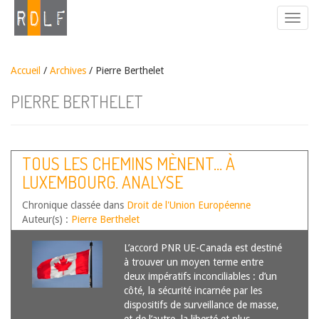
Accueil
/
Archives
/ Pierre Berthelet
PIERRE BERTHELET
TOUS LES CHEMINS MÈNENT… À
LUXEMBOURG. ANALYSE
INSTITUTIONNELLE DE L’ACCORD PNR
Chronique classée dans
Droit de l'Union Européenne
UE-CANADA
Auteur(s) :
Pierre Berthelet
L’accord PNR UE-Canada est destiné
à trouver un moyen terme entre
deux impératifs inconciliables : d’un
côté, la sécurité incarnée par les
dispositifs de surveillance de masse,