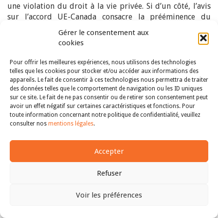
une violation du droit à la vie privée. Si d’un côté, l’avis
sur l’accord UE-Canada consacre la prééminence du
discours sur la protection des données à caractère
Gérer le consentement aux
personnel, de l’autre, la solution rendue ne fait pas de la
cookies
protection des données un droit de nature à invalider
tout dispositif PNR, au contraire. Dans leur avis du 26
Pour offrir les meilleures expériences, nous utilisons des technologies
juillet 2017, les juges se livrent à un examen circonstancié
telles que les cookies pour stocker et/ou accéder aux informations des
de la portée des dispositions du texte au regard de la
appareils. Le fait de consentir à ces technologies nous permettra de traiter
des données telles que le comportement de navigation ou les ID uniques
stricte nécessité de l’ingérence dans les droits
sur ce site. Le fait de ne pas consentir ou de retirer son consentement peut
fondamentaux et du principe de proportionnalité. Ils en
avoir un effet négatif sur certaines caractéristiques et fonctions. Pour
déduisent qu’en soi, le dispositif PNR ne porte pas
toute information concernant notre politique de confidentialité, veuillez
41
consulter nos
mentions légales
.
atteinte à la protection des données
.
En reprenant les arguments développés par l’avocat
42
Accepter
général Mengozzi
, favorables à la qualification du
problème généré par cet accord comme une atteinte
Refuser
grave à la vie privée, l’arrêt peut apparaître de prime
abord comme une « bombe sur les données PNR EU-
43
Voir les préférences
Canada »
, mais en réalité, l’appréciation de la Cour de
justice est nuancée. À l’instar du Parlement européen, les
Haut