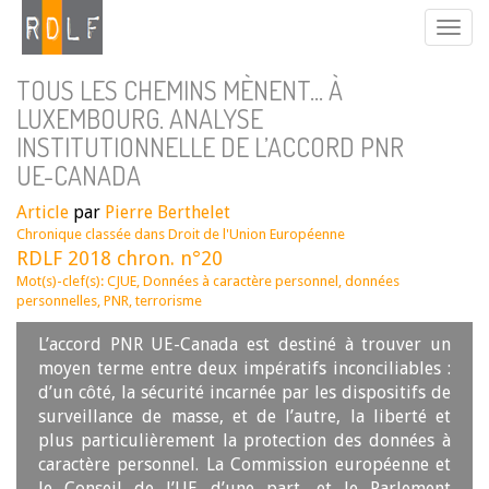
TOUS LES CHEMINS MÈNENT… À
LUXEMBOURG. ANALYSE
INSTITUTIONNELLE DE L’ACCORD PNR
UE-CANADA
Article
par
Pierre Berthelet
Chronique classée dans
Droit de l'Union Européenne
RDLF 2018 chron. n°20
Mot(s)-clef(s):
CJUE
,
Données à caractère personnel
,
données
personnelles
,
PNR
,
terrorisme
L’accord PNR UE-Canada est destiné à trouver un
moyen terme entre deux impératifs inconciliables :
d’un côté, la sécurité incarnée par les dispositifs de
surveillance de masse, et de l’autre, la liberté et
plus particulièrement la protection des données à
caractère personnel. La Commission européenne et
le Conseil de l’UE d’une part, et le Parlement