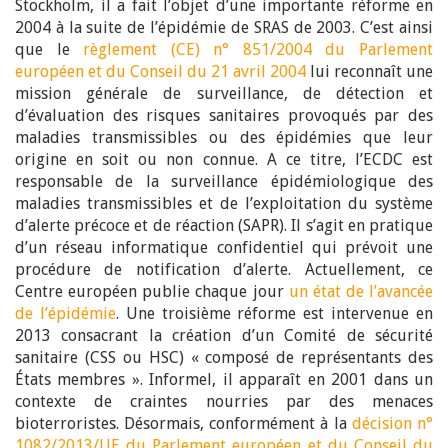
Stockholm, il a fait l’objet d’une importante réforme en
2004 à la suite de l’épidémie de SRAS de 2003. C’est ainsi
que le
règlement (CE) n° 851/2004 du Parlement
européen et du Conseil du 21 avril 2004
lui reconnaît une
mission générale de surveillance, de détection et
d’évaluation des risques sanitaires provoqués par des
maladies transmissibles ou des épidémies que leur
origine en soit ou non connue. A ce titre, l’ECDC est
responsable de la surveillance épidémiologique des
maladies transmissibles et de l’exploitation du système
d’alerte précoce et de réaction (SAPR). Il s’agit en pratique
d’un réseau informatique confidentiel qui prévoit une
procédure de notification d’alerte. Actuellement, ce
Centre européen publie chaque jour
un état de l’avancée
de l’épidémie
. Une troisième réforme est intervenue en
2013 consacrant la création d’un Comité de sécurité
sanitaire (CSS ou HSC) « composé de représentants des
États membres ». Informel, il apparaît en 2001 dans un
contexte de craintes nourries par des menaces
bioterroristes. Désormais, conformément à la
décision n°
1082/2013/UE du Parlement européen et du Conseil du