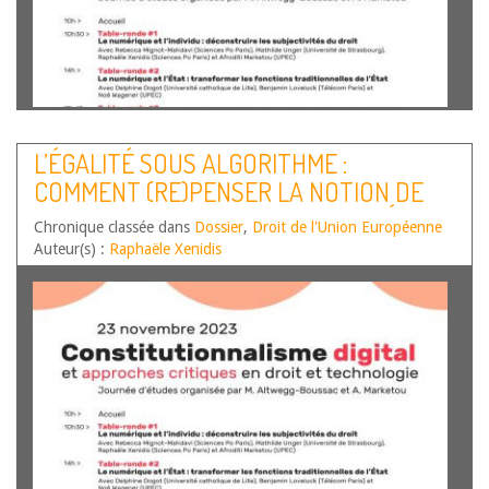
Par Claire Marzo, Maîtresse de Conférences HDR,
Coordinatrice du projet CEPASSOC (projet N° ANR-20-
L’ÉGALITÉ SOUS ALGORITHME :
CE26-001-01, https://cepassoc.hypotheses.org/) Le
COMMENT (RE)PENSER LA NOTION DE
constitutionnalisme numérique peut être abordé de bien
des façons. De nombreux auteurs ont essayé de définir
DISCRIMINATION EN DROIT EUROPÉEN ?
Chronique classée dans
cet objet non identifié et aux contours…
Dossier
,
Droit de l'Union Européenne
Lire la suite
Auteur(s) :
Raphaële Xenidis