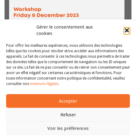
INTERNATIONAL (OSCE, NATIONS-UNIES)
Gérer le consentement aux
cookies
Pour offrir les meilleures expériences, nous utilisons des technologies
telles que les cookies pour stocker et/ou accéder aux informations des
appareils. Le fait de consentir à ces technologies nous permettra de traiter
Denis HUBER, Chef du service Santé, détention et
des données telles que le comportement de navigation ou les ID uniques
sur ce site. Le fait de ne pas consentir ou de retirer son consentement peut
addictions, Secrétaire exécutif du Groupe Pompidou,
avoir un effet négatif sur certaines caractéristiques et fonctions. Pour
Conseil de l’Europe Au moment de sa création, au
toute information concernant notre politique de confidentialité, veuillez
printemps de 1949, le Conseil de l’Europe portait les
1
2
3
4
5
>>
consulter nos
mentions légales
.
espoirs et les aspirations de tous…
Lire la suite
Accepter
Refuser
Voir les préférences
Copyright © 2011-2026
Revue des droits et libertés fondamentaux