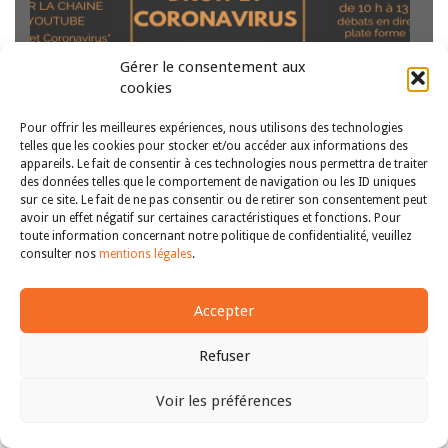
Gérer le consentement aux
cookies
Par Arnaud Sée, Professeur de droit public à l’Université
Pour offrir les meilleures expériences, nous utilisons des technologies
Paris Nanterre En période de crise sanitaire, les libertés
telles que les cookies pour stocker et/ou accéder aux informations des
économiques n’apparaissent pas comme un sujet d’analyse
appareils. Le fait de consentir à ces technologies nous permettra de traiter
prioritaire. D’autres libertés plus fondamentales sont
des données telles que le comportement de navigation ou les ID uniques
évidemment en cause cette période de pandémie…
Lire la
sur ce site. Le fait de ne pas consentir ou de retirer son consentement peut
avoir un effet négatif sur certaines caractéristiques et fonctions. Pour
Copyright © 2011-2026
suite
Revue des droits et libertés fondamentaux
toute information concernant notre politique de confidentialité, veuillez
| Tous droits réservés |
mentions légales
consulter nos
mentions légales
.
Accepter
Refuser
Voir les préférences
Haut