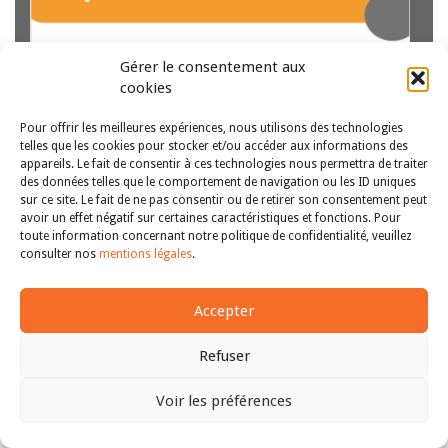
Gérer le consentement aux
cookies
Distinguer entre titulaires et bénéficiaires des droits
Pour offrir les meilleures expériences, nous utilisons des technologies
fondamentaux ne relève pas de l’évidence.
telles que les cookies pour stocker et/ou accéder aux informations des
Historiquement, force est de remarquer que ce couple
appareils. Le fait de consentir à ces technologies nous permettra de traiter
conceptuel ne se retrouve pas sous la plume des
des données telles que le comportement de navigation ou les ID uniques
spécialistes de la théorie des droits fondamentaux. La
sur ce site. Le fait de ne pas consentir ou de retirer son consentement peut
avoir un effet négatif sur certaines caractéristiques et fonctions. Pour
Copyright © 2011-2026
distinction…
Lire la suite
Revue des droits et libertés fondamentaux
toute information concernant notre politique de confidentialité, veuillez
| Tous droits réservés |
mentions légales
consulter nos
mentions légales
.
Accepter
Refuser
Voir les préférences
Haut