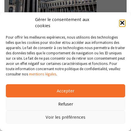
Gérer le consentement aux
Par le Pr Duthout de Montcru Le Palais-Royal fut
cookies
jusqu’au XIXe siècle un haut lieu de la prostitution
parisienne. Par un déterminisme fatal, le conseil d’Etat
affronte depuis lors maints litiges sentant le stupre et la
Pour offrir les meilleures expériences, nous utilisons des technologies
telles que les cookies pour stocker et/ou accéder aux informations des
fornication :…
Lire la suite
appareils. Le fait de consentir à ces technologies nous permettra de traiter
des données telles que le comportement de navigation ou les ID uniques
sur ce site. Le fait de ne pas consentir ou de retirer son consentement peut
avoir un effet négatif sur certaines caractéristiques et fonctions. Pour
Copyright © 2011-2026
Revue des droits et libertés fondamentaux
toute information concernant notre politique de confidentialité, veuillez
| Tous droits réservés |
mentions légales
consulter nos
mentions légales
.
Accepter
Refuser
Voir les préférences
Haut