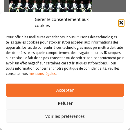
Gérer le consentement aux
Les retraits de déclaration facultative de reconnaissance
cookies
de compétence de la Cour Africaine des Droits de l’Homme
et des Peuples (CADHP) indignent les associations de
Pour offrir les meilleures expériences, nous utilisons des technologies
défense des droits de l’homme, les citoyens et même les
telles que les cookies pour stocker et/ou accéder aux informations des
juristes. Pourtant, ils s’inscrivent…
Lire la suite
appareils. Le fait de consentir à ces technologies nous permettra de traiter
des données telles que le comportement de navigation ou les ID uniques
sur ce site. Le fait de ne pas consentir ou de retirer son consentement peut
avoir un effet négatif sur certaines caractéristiques et fonctions. Pour
Copyright © 2011-2026
Revue des droits et libertés fondamentaux
toute information concernant notre politique de confidentialité, veuillez
| Tous droits réservés |
mentions légales
consulter nos
mentions légales
.
Accepter
Refuser
Voir les préférences
Haut