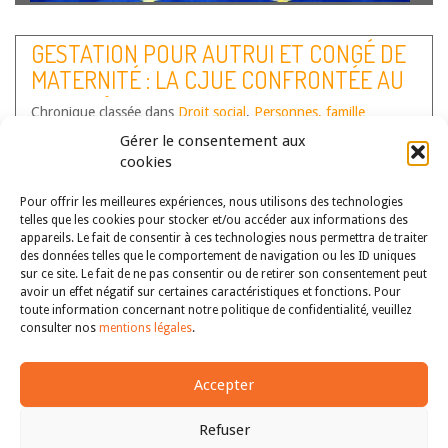
L’auteur revient sur les arrêts (non définitifs) du 26 juin
2014 dans les affaires Mennesson et Labassée à l’occasion
GESTATION POUR AUTRUI ET CONGÉ DE
desquels la Cour EDH a condamné la France. Il retient une
MATERNITÉ : LA CJUE CONFRONTÉE AU
appréciation contrastée des arrêts. Il salue la clairvoyance
de la…
Lire la suite
TABOU (CJUE 18 MARS 2014, AFF. C-
Chronique classée dans
Droit social
,
Personnes, famille
167/12, C. D. ET C-363/12, Z.)
Auteur(s) :
Alexia Gardin
Gérer le consentement aux
cookies
Pour offrir les meilleures expériences, nous utilisons des technologies
telles que les cookies pour stocker et/ou accéder aux informations des
appareils. Le fait de consentir à ces technologies nous permettra de traiter
des données telles que le comportement de navigation ou les ID uniques
sur ce site. Le fait de ne pas consentir ou de retirer son consentement peut
avoir un effet négatif sur certaines caractéristiques et fonctions. Pour
toute information concernant notre politique de confidentialité, veuillez
consulter nos
mentions légales
.
Dans deux arrêts en date du 18 mars 2014, la CJUE décide
Accepter
que la femme qui devient mère suite à une convention de
gestation pour autrui ne peut invoquer le bénéfice des
Refuser
dispositions européennes relatives au congé maternité, au