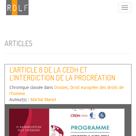
ARTICLES
L’ARTICLE 8 DE LA CEDH ET
L’INTERDICTION DE LA PROCRÉATION
POST MORTEM PAR LE DROIT FRANÇAIS.
Chronique classée dans
Dossier
,
Droit européen des droits de
A PROPOS DE L’AFFAIRE COUREDH, 14
l'homme
SEPT. 2023, BARET ET CABALLERO C.
Auteur(s) :
Martial Manet
FRANCE, N° 22296/20 ET N° 37138/20