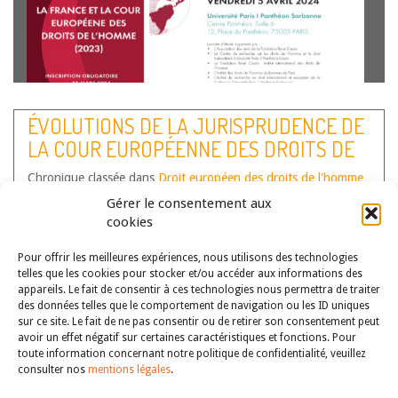
Par Martial Manet, Docteur de l’Université Paris 1
ÉVOLUTIONS DE LA JURISPRUDENCE DE
Panthéon-Sorbonne Le 14 septembre 2023, à l’occasion
LA COUR EUROPÉENNE DES DROITS DE
de deux requêtes ayant fait l’objet d’une jonction d’office,
la Cour européenne des droits de l’homme s’est prononcée
L’HOMME – SECOND SEMESTRE 2023
Chronique classée dans
sur la conventionnalité de l’interdiction…
Droit européen des droits de l'homme
Lire la suite
Auteur(s) :
Caroline Boiteux-Picheral
,
Mustapha Afroukh
,
Gérer le consentement aux
Thibaut Larrouturou
cookies
Pour offrir les meilleures expériences, nous utilisons des technologies
telles que les cookies pour stocker et/ou accéder aux informations des
appareils. Le fait de consentir à ces technologies nous permettra de traiter
des données telles que le comportement de navigation ou les ID uniques
sur ce site. Le fait de ne pas consentir ou de retirer son consentement peut
avoir un effet négatif sur certaines caractéristiques et fonctions. Pour
toute information concernant notre politique de confidentialité, veuillez
consulter nos
mentions légales
.