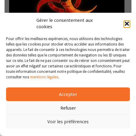
Gérer le consentement aux
cookies
Au regard de l’altération progressive de nombreux régimes
de libertés, notamment en matière pénale et politique, la
Pour offrir les meilleures expériences, nous utilisons des technologies
crise idéologique essuyée par les droits humains et les
telles que les cookies pour stocker et/ou accéder aux informations des
libertés fondamentales devient peu à peu législative. À la
appareils. Le fait de consentir à ces technologies nous permettra de traiter
lumière de reculs successifs et…
Lire la suite
des données telles que le comportement de navigation ou les ID uniques
sur ce site. Le fait de ne pas consentir ou de retirer son consentement peut
avoir un effet négatif sur certaines caractéristiques et fonctions. Pour
Copyright © 2011-2026
Revue des droits et libertés fondamentaux
toute information concernant notre politique de confidentialité, veuillez
| Tous droits réservés |
mentions légales
consulter nos
mentions légales
.
Accepter
Refuser
Voir les préférences
Haut