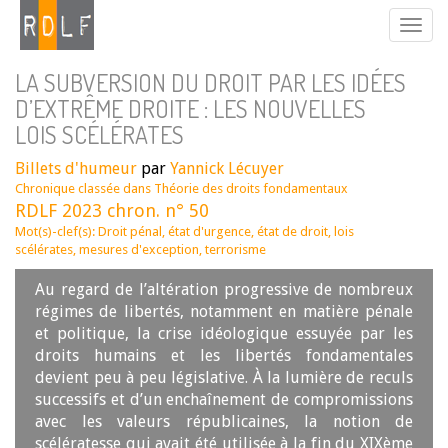
LA SUBVERSION DU DROIT PAR LES IDÉES
D’EXTRÊME DROITE : LES NOUVELLES
LOIS SCÉLÉRATES
Billets d'humeur
par
Yannick Lécuyer
Chronique classée dans
Théorie des droits fondamentaux
RDLF 2023 chron. n° 50
Mot(s)-clef(s):
Droit pénal
,
état d'urgence
,
état de droit
,
lois
scélérates
,
mesures d'exception
,
terrorisme
Au regard de l’altération progressive de nombreux
régimes de libertés, notamment en matière pénale
et politique, la crise idéologique essuyée par les
droits humains et les libertés fondamentales
devient peu à peu législative. À la lumière de reculs
successifs et d’un enchaînement de compromissions
avec les valeurs républicaines, la notion de
scélératesse qui avait été utilisée à la fin du XIXème