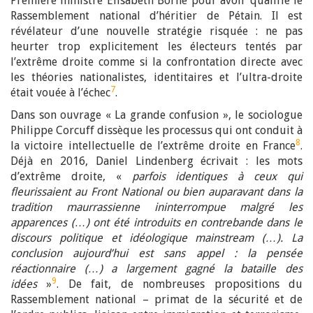
Première ministre Elisabeth Borne pour avoir qualifié le
Rassemblement national d’héritier de Pétain. Il est
révélateur d’une nouvelle stratégie risquée : ne pas
heurter trop explicitement les électeurs tentés par
l’extrême droite comme si la confrontation directe avec
les théories nationalistes, identitaires et l’ultra-droite
7
était vouée à l’échec
.
Dans son ouvrage « La grande confusion », le sociologue
Philippe Corcuff dissèque les processus qui ont conduit à
8
la victoire intellectuelle de l’extrême droite en France
.
Déjà en 2016, Daniel Lindenberg écrivait : les mots
d’extrême droite, «
parfois identiques à ceux qui
fleurissaient au Front National ou bien auparavant dans la
tradition maurrassienne ininterrompue malgré les
apparences (…) ont été introduits en contrebande dans le
discours politique et idéologique mainstream (…). La
conclusion aujourd’hui est sans appel : la pensée
réactionnaire (…) a largement gagné la bataille des
9
idées
»
. De fait, de nombreuses propositions du
Rassemblement national – primat de la sécurité et de