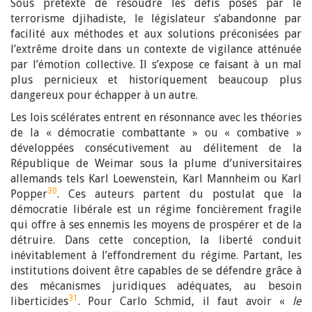
Sous prétexte de résoudre les défis posés par le
terrorisme djihadiste, le législateur s’abandonne par
facilité aux méthodes et aux solutions préconisées par
l’extrême droite dans un contexte de vigilance atténuée
par l’émotion collective. Il s’expose ce faisant à un mal
plus pernicieux et historiquement beaucoup plus
dangereux pour échapper à un autre.
Les lois scélérates entrent en résonnance avec les théories
de la « démocratie combattante » ou « combative »
développées consécutivement au délitement de la
République de Weimar sous la plume d’universitaires
allemands tels Karl Loewenstein, Karl Mannheim ou Karl
30
Popper
. Ces auteurs partent du postulat que la
démocratie libérale est un régime foncièrement fragile
qui offre à ses ennemis les moyens de prospérer et de la
détruire. Dans cette conception, la liberté conduit
inévitablement à l’effondrement du régime. Partant, les
institutions doivent être capables de se défendre grâce à
des mécanismes juridiques adéquates, au besoin
31
liberticides
. Pour Carlo Schmid, il faut avoir «
le