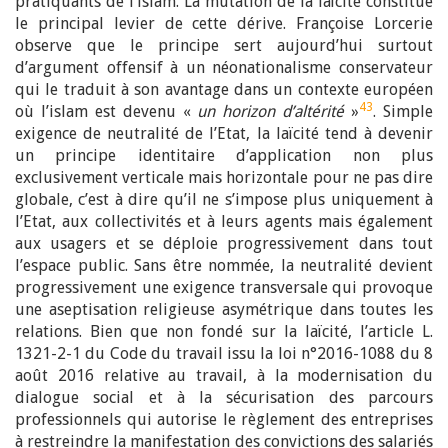
pratiquants de l’islam. La mutation de la laïcité constitue
le principal levier de cette dérive. Françoise Lorcerie
observe que le principe sert aujourd’hui surtout
d’argument offensif à un néonationalisme conservateur
qui le traduit à son avantage dans un contexte européen
43
où l’islam est devenu «
un horizon d’altérité
»
. Simple
exigence de neutralité de l’Etat, la laïcité tend à devenir
un principe identitaire d’application non plus
exclusivement verticale mais horizontale pour ne pas dire
globale, c’est à dire qu’il ne s’impose plus uniquement à
l’Etat, aux collectivités et à leurs agents mais également
aux usagers et se déploie progressivement dans tout
l’espace public. Sans être nommée, la neutralité devient
progressivement une exigence transversale qui provoque
une aseptisation religieuse asymétrique dans toutes les
relations. Bien que non fondé sur la laïcité, l’article L.
1321-2-1 du Code du travail issu la loi n°2016-1088 du 8
août 2016 relative au travail, à la modernisation du
dialogue social et à la sécurisation des parcours
professionnels qui autorise le règlement des entreprises
à restreindre la manifestation des convictions des salariés