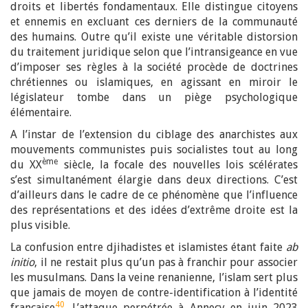
droits et libertés fondamentaux. Elle distingue citoyens
et ennemis en excluant ces derniers de la communauté
des humains. Outre qu’il existe une véritable distorsion
du traitement juridique selon que l’intransigeance en vue
d’imposer ses règles à la société procède de doctrines
chrétiennes ou islamiques, en agissant en miroir le
législateur tombe dans un piège psychologique
élémentaire.
A l’instar de l’extension du ciblage des anarchistes aux
mouvements communistes puis socialistes tout au long
ème
du XX
siècle, la focale des nouvelles lois scélérates
s’est simultanément élargie dans deux directions. C’est
d’ailleurs dans le cadre de ce phénomène que l’influence
des représentations et des idées d’extrême droite est la
plus visible.
La confusion entre djihadistes et islamistes étant faite
ab
initio
, il ne restait plus qu’un pas à franchir pour associer
les musulmans. Dans la veine renanienne, l’islam sert plus
que jamais de moyen de contre-identification à l’identité
40
française
. L’attaque perpétrée à Annecy en juin 2023