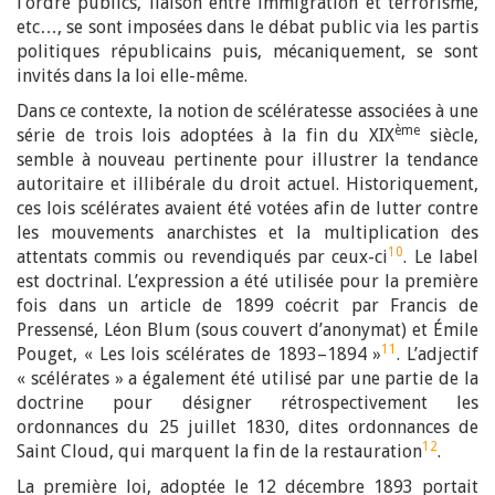
l’ordre publics, liaison entre immigration et terrorisme,
etc…, se sont imposées dans le débat public via les partis
politiques républicains puis, mécaniquement, se sont
invités dans la loi elle-même.
Dans ce contexte, la notion de scélératesse associées à une
ème
série de trois lois adoptées à la fin du XIX
siècle,
semble à nouveau pertinente pour illustrer la tendance
autoritaire et illibérale du droit actuel. Historiquement,
ces lois scélérates avaient été votées afin de lutter contre
les mouvements anarchistes et la multiplication des
10
attentats commis ou revendiqués par ceux-ci
. Le label
est doctrinal. L’expression a été utilisée pour la première
fois dans un article de 1899 coécrit par Francis de
Pressensé, Léon Blum (sous couvert d’anonymat) et Émile
11
Pouget, « Les lois scélérates de 1893–1894 »
. L’adjectif
« scélérates » a également été utilisé par une partie de la
doctrine pour désigner rétrospectivement les
ordonnances du 25 juillet 1830, dites ordonnances de
12
Saint Cloud, qui marquent la fin de la restauration
.
La première loi, adoptée le 12 décembre 1893 portait