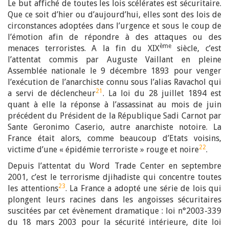
Le but affiché de toutes les lois scélérates est sécuritaire.
Que ce soit d’hier ou d’aujourd’hui, elles sont des lois de
circonstances adoptées dans l’urgence et sous le coup de
l’émotion afin de répondre à des attaques ou des
ème
menaces terroristes. A la fin du XIX
siècle, c’est
l’attentat commis par Auguste Vaillant en pleine
Assemblée nationale le 9 décembre 1893 pour venger
l’exécution de l’anarchiste connu sous l’alias Ravachol qui
21
a servi de déclencheur
. La loi du 28 juillet 1894 est
quant à elle la réponse à l’assassinat au mois de juin
précédent du Président de la République Sadi Carnot par
Sante Geronimo Caserio, autre anarchiste notoire. La
France était alors, comme beaucoup d’Etats voisins,
22
victime d’une « épidémie terroriste » rouge et noire
.
Depuis l’attentat du Word Trade Center en septembre
2001, c’est le terrorisme djihadiste qui concentre toutes
23
les attentions
. La France a adopté une série de lois qui
plongent leurs racines dans les angoisses sécuritaires
suscitées par cet évènement dramatique : loi n°2003-339
du 18 mars 2003 pour la sécurité intérieure, dite loi