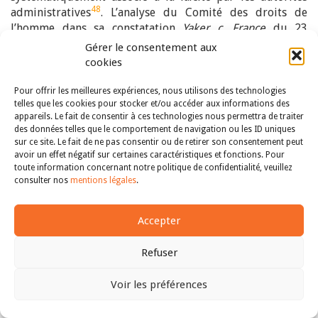
48
administratives
. L’analyse du Comité des droits de
l’homme dans sa constatation
Yaker c. France
du 23
octobre 2018 est édifiante : «
De l’avis du Comité, la
Gérer le consentement aux
France n’a pas suffisamment expliqué en quoi l’interdiction
cookies
du port de ce vêtement était nécessaire. De plus, le Comité
n’a pas été convaincu par les arguments avancés par la
Pour offrir les meilleures expériences, nous utilisons des technologies
telles que les cookies pour stocker et/ou accéder aux informations des
France, selon lesquels l’interdiction de dissimuler le visage
appareils. Le fait de consentir à ces technologies nous permettra de traiter
était nécessaire et proportionnée pour des raisons de
des données telles que le comportement de navigation ou les ID uniques
sécurité et visait à assurer le respect du principe du « vivre
sur ce site. Le fait de ne pas consentir ou de retirer son consentement peut
49
ensemble » dans la société
»
. Le Président du Comité
avoir un effet négatif sur certaines caractéristiques et fonctions. Pour
alors en fonction, Yuval Shany, a précisé que, s’il
toute information concernant notre politique de confidentialité, veuillez
consulter nos
mentions légales
.
considère à titre personnel la burqa comme une forme
d’oppression faite aux femmes, les décisions rendues par
le Comité n’entendent pas encourager le port de ce
Accepter
vêtement. Elles expriment uniquement la position selon
laquelle «
une interdiction généralisée à caractère pénal ne
Refuser
permet pas d’assurer un équilibre raisonnable entre
50
l’intérêt général et les libertés individuelles
»
.
Voir les préférences
Pour Denis Salas, la laïcité a fait l’objet d’un dévoiement
Haut
sécuritaire et d’une réinterprétation défensive au nom