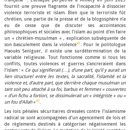
fournit une preuve flagrante de l’incapacité à dissocier
violence terroriste et islam. Bien que le terroriste fût
chrétien, une partie de la presse et de la blogosphère n’a
eu de cesse que de discuter ses accointances
philosophiques et sociales avec l’islam au point d’en faire
un « chrétien-musulman « , explication subséquente de
41
son basculement dans la violence
. Pour le politologue
Haouès Seniguer, il existe une surdétermination de la
variable religieuse. Tout fonctionne comme si tous les
conflits, toutes violences et guerres s’ancreraient dans
l’islam : «
Ce qui signifierait (…), d’une part, qu’il y aurait un
lien structurel entre les textes, la sacralité, l’islamité et la
violence et, d’autre part, que derrière chaque musulman un
tant soit peu attaché à sa foi, barbus et femmes « couvertes
» d’un fichu a fortiori, se dissimulerait un « intégriste » ou «
42
un fou d’Allah
»
.
Les lois pénales sécuritaires dressées contre l’islamisme
radical se sont accompagnées d’un agencement de lois et
de règlements destinés à catégoriser négativement les