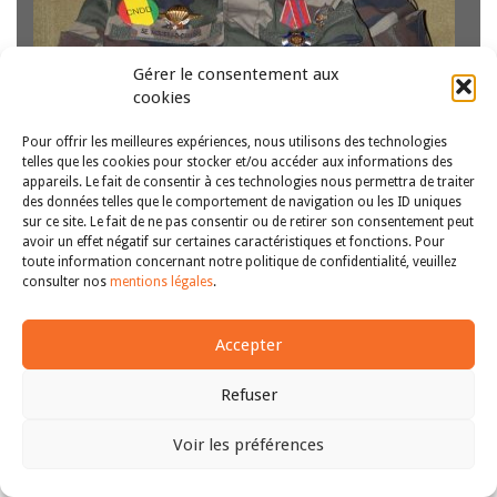
Gérer le consentement aux
cookies
Le massacre du 28 septembre 2009 à Conakry a connu
un fort retentissement médiatique tant en Afrique de
Pour offrir les meilleures expériences, nous utilisons des technologies
l’Ouest que dans le monde, justifiant un intérêt particulier
telles que les cookies pour stocker et/ou accéder aux informations des
de la communauté internationale et imposant une réponse
appareils. Le fait de consentir à ces technologies nous permettra de traiter
judiciaire. Plus de dix ans…
Lire la suite
des données telles que le comportement de navigation ou les ID uniques
sur ce site. Le fait de ne pas consentir ou de retirer son consentement peut
avoir un effet négatif sur certaines caractéristiques et fonctions. Pour
Copyright © 2011-2026
Revue des droits et libertés fondamentaux
toute information concernant notre politique de confidentialité, veuillez
| Tous droits réservés |
mentions légales
consulter nos
mentions légales
.
Accepter
Refuser
Voir les préférences
Haut