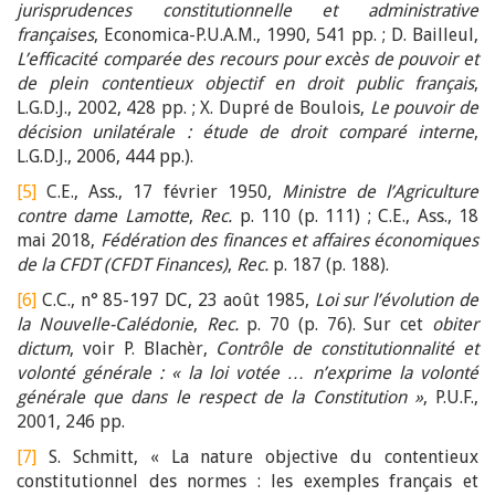
jurisprudences constitutionnelle et administrative
françaises
, Economica-P.U.A.M., 1990, 541 pp. ; D. Bailleul,
L’efficacité comparée des recours pour excès de pouvoir et
de plein contentieux objectif en droit public français
,
L.G.D.J., 2002, 428 pp. ; X. Dupré de Boulois,
Le pouvoir de
décision unilatérale : étude de droit comparé interne
,
L.G.D.J., 2006, 444 pp.).
[5]
C.E., Ass., 17 février 1950,
Ministre de l’Agriculture
contre dame Lamotte
,
Rec.
p. 110 (p. 111) ; C.E., Ass., 18
mai 2018,
Fédération des finances et affaires économiques
de la CFDT (CFDT Finances)
,
Rec.
p. 187 (p. 188).
[6]
C.C., n° 85-197 DC, 23 août 1985,
Loi sur l’évolution de
la Nouvelle-Calédonie
,
Rec.
p. 70 (p. 76). Sur cet
obiter
dictum
, voir P. Blachèr,
Contrôle de constitutionnalité et
volonté générale : « la loi votée … n’exprime la volonté
générale que dans le respect de la Constitution »
, P.U.F.,
2001, 246 pp.
[7]
S. Schmitt, « La nature objective du contentieux
constitutionnel des normes : les exemples français et