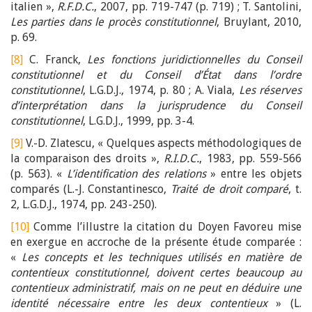
italien »,
R.F.D.C.
, 2007, pp. 719-747 (p. 719) ; T. Santolini,
Les parties dans le procès constitutionnel
, Bruylant, 2010,
p. 69.
[8]
C. Franck,
Les fonctions juridictionnelles du Conseil
constitutionnel et du Conseil d’État dans l’ordre
constitutionnel
, L.G.D.J., 1974, p. 80 ; A. Viala,
Les réserves
d’interprétation dans la jurisprudence du Conseil
constitutionnel
, L.G.D.J., 1999, pp. 3-4.
[9]
V.-D. Zlatescu, « Quelques aspects méthodologiques de
la comparaison des droits »,
R.I.D.C.
, 1983, pp. 559-566
(p. 563). «
L’identification des relations
» entre les objets
comparés (L.-J. Constantinesco,
Traité de droit comparé
, t.
2, L.G.D.J., 1974, pp. 243-250).
[10]
Comme l’illustre la citation du Doyen Favoreu mise
en exergue en accroche de la présente étude comparée :
«
Les concepts et les techniques utilisés en matière de
contentieux constitutionnel, doivent certes beaucoup au
contentieux administratif, mais on ne peut en déduire une
identité nécessaire entre les deux contentieux
» (L.