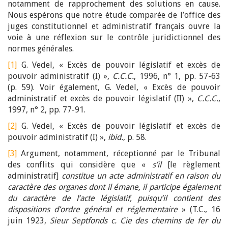
notamment de rapprochement des solutions en cause.
Nous espérons que notre étude comparée de l’office des
juges constitutionnel et administratif français ouvre la
voie à une réflexion sur le contrôle juridictionnel des
normes générales.
[1]
G. Vedel, « Excès de pouvoir législatif et excès de
pouvoir administratif (I) »,
C.C.C.
, 1996, n° 1, pp. 57-63
(p. 59). Voir également, G. Vedel, « Excès de pouvoir
administratif et excès de pouvoir législatif (II) »,
C.C.C.
,
1997, n° 2, pp. 77-91.
[2]
G. Vedel, « Excès de pouvoir législatif et excès de
pouvoir administratif (I) »,
ibid.
, p. 58.
[3]
Argument, notamment, réceptionné par le Tribunal
des conflits qui considère que «
s’il
[le règlement
administratif]
constitue un acte administratif en raison du
caractère des organes dont il émane, il participe également
du caractère de l’acte législatif, puisqu’il contient des
dispositions d’ordre général et réglementaire
» (T.C., 16
juin 1923,
Sieur Septfonds c. Cie des chemins de fer du