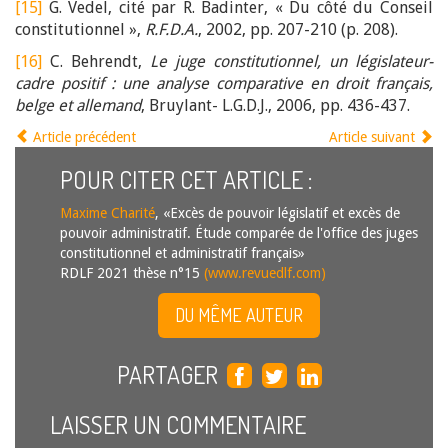
[15]
G. Vedel, cité par R. Badinter, « Du côté du Conseil
constitutionnel »,
R.F.D.A.
, 2002, pp. 207-210 (p. 208).
[16]
C. Behrendt,
Le juge constitutionnel, un législateur-
cadre positif : une analyse comparative en droit français,
belge et allemand
, Bruylant- L.G.D.J., 2006, pp. 436-437.
Article précédent
Article suivant
POUR CITER CET ARTICLE :
Maxime Charité
, «Excès de pouvoir législatif et excès de
pouvoir administratif. Étude comparée de l'office des juges
constitutionnel et administratif français»
RDLF 2021 thèse n°15
(www.revuedlf.com)
DU MÊME AUTEUR
PARTAGER
LAISSER UN COMMENTAIRE