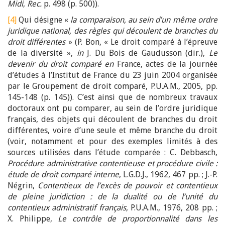
Midi
,
Rec.
p. 498 (p. 500)).
[4]
Qui désigne «
la comparaison, au sein d’un même ordre
juridique national, des règles qui découlent de branches du
droit différentes
» (P. Bon, « Le droit comparé à l’épreuve
de la diversité »,
in
J. Du Bois de Gaudusson (dir.),
Le
devenir du droit comparé en
France, actes de la journée
d’études à l’Institut de France du 23 juin 2004 organisée
par le Groupement de droit comparé, P.U.A.M., 2005, pp.
145-148 (p. 145)). C’est ainsi que de nombreux travaux
doctoraux ont pu comparer, au sein de l’ordre juridique
français, des objets qui découlent de branches du droit
différentes, voire d’une seule et même branche du droit
(voir, notamment et pour des exemples limités à des
sources utilisées dans l’étude comparée : C. Debbasch,
Procédure administrative contentieuse et procédure civile :
étude de droit comparé interne
, L.G.D.J., 1962, 467 pp. ; J.-P.
Négrin,
Contentieux de l’excès de pouvoir et contentieux
de pleine juridiction : de la dualité ou de l’unité du
contentieux administratif français
, P.U.A.M., 1976, 208 pp. ;
X. Philippe,
Le contrôle de proportionnalité dans les