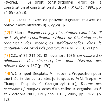
Favoreu, « Le droit constitutionnel, droit de la
Constitution et constitution du droit »,
R.F.D.C.
, 1990, pp.
71-89 (p. 82)).
[11]
G. Vedel, « Excès de pouvoir législatif et excès de
pouvoir administratif (II) »,
op.cit.
, p. 81.
[12]
F. Blanco,
Pouvoirs du juge et contentieux administratif
de la légalité : contribution à l’étude de l’évolution et du
renouveau des techniques juridictionnelles dans le
contentieux de l’excès de pouvoir
, P.U.A.M., 2010, 693 pp.
[13]
C.C., n° 86-218 DC, 18 novembre 1986,
Loi relative à la
délimitation des circonscriptions pour l’élection des
députés
,
Rec.
p. 167 (p. 170).
[14]
V. Champeil-Desplats, M. Troper, « Proposition pour
une théorie des contraintes juridiques »,
in
M. Troper, V.
Champeil-Desplats, C. Grzegorczyk (dir.),
Théorie des
contraintes juridiques
, actes d’un colloque organisé les 6
et 7 octobre 2000, Bruylant-L.G.D.J., 2005, pp. 11-23 (p.
12).