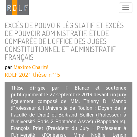
EXCÈS DE POUVOIR LÉGISLATIF ET EXCÈS
DE POUVOIR ADMINISTRATIF. ÉTUDE
COMPARÉE DE L’OFFICE DES JUGES
CONSTITUTIONNEL ET ADMINISTRATIF
FRANÇAIS
par
Maxime Charité
RDLF 2021 thèse n°15
Thèse dirigée par F. Blanco et soutenue
publiquement le 27 septembre 2019 devant un Jury
également composé de MM.
Thierry Di Manno
(Professeur à l’Université de Toulon ; Doyen de la
Faculté de Droit) et Bertrand Seiller (Professeur à
l’Université Paris 2 Panthéon-Assas) (Rapporteurs),
François Priet (Président du Jury ; Professeur à
l’Université d’Orléans), Mme Noëlle Lenoir