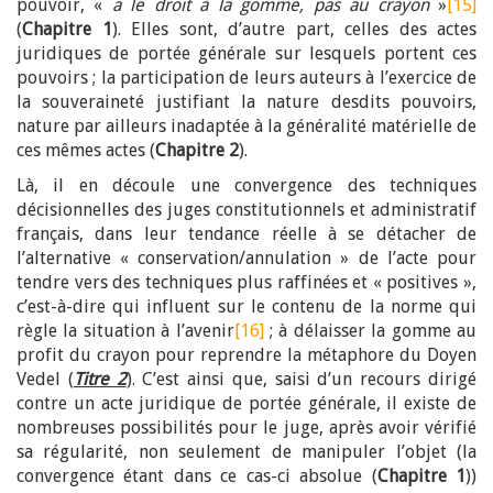
pouvoir, «
a le droit à la gomme, pas au crayon
»
[15]
(
Chapitre 1
). Elles sont, d’autre part, celles des actes
juridiques de portée générale sur lesquels portent ces
pouvoirs ; la participation de leurs auteurs à l’exercice de
la souveraineté justifiant la nature desdits pouvoirs,
nature par ailleurs inadaptée à la généralité matérielle de
ces mêmes actes (
Chapitre 2
).
Là, il en découle une convergence des techniques
décisionnelles des juges constitutionnels et administratif
français, dans leur tendance réelle à se détacher de
l’alternative « conservation/annulation » de l’acte pour
tendre vers des techniques plus raffinées et « positives »,
c’est-à-dire qui influent sur le contenu de la norme qui
règle la situation à l’avenir
[16]
; à délaisser la gomme au
profit du crayon pour reprendre la métaphore du Doyen
Vedel (
Titre 2
). C’est ainsi que, saisi d’un recours dirigé
contre un acte juridique de portée générale, il existe de
nombreuses possibilités pour le juge, après avoir vérifié
sa régularité, non seulement de manipuler l’objet (la
convergence étant dans ce cas-ci absolue (
Chapitre 1
))