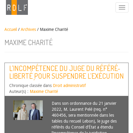
Accueil
/
Archives
/ Maxime Charité
MAXIME CHARITÉ
L’INCOMPÉTENCE DU JUGE DU RÉFÉRÉ-
LIBERTÉ POUR SUSPENDRE L’EXÉCUTION
D’UNE DÉCISION PORTANT NOMINATION
Chronique classée dans
Droit administratif
D’UN MEMBRE DU CONSEIL
Auteur(s) :
Maxime Charité
CONSTITUTIONNEL
Dans son ordonnance du 21 janvier
2022, M. Laurent Pelé (req. n°
460456, sera mentionnée dans les
tables du recueil Lebon), le juge des
référés du Conseil d’État a étendu