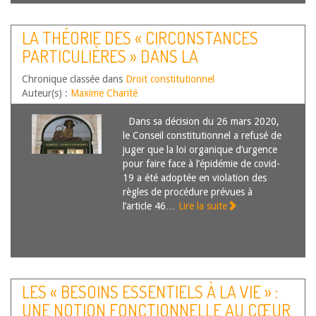
LA THÉORIE DES « CIRCONSTANCES
PARTICULIÈRES » DANS LA
JURISPRUDENCE DU CONSEIL
Chronique classée dans
Droit constitutionnel
CONSTITUTIONNEL
Auteur(s) :
Maxime Charité
Dans sa décision du 26 mars 2020,
le Conseil constitutionnel a refusé de
juger que la loi organique d’urgence
pour faire face à l’épidémie de covid-
19 a été adoptée en violation des
règles de procédure prévues à
l’article 46…
Lire la suite
LES « BESOINS ESSENTIELS À LA VIE » :
UNE NOTION FONCTIONNELLE AU CŒUR