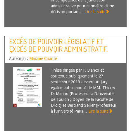
l’incompétence de la juridiction
administrative pour connaître d’une
décision portant…
Lire la suite
EXCÈS DE POUVOIR LÉGISLATIF ET
EXCÈS DE POUVOIR ADMINISTRATIF.
ÉTUDE COMPARÉE DE L’OFFICE DES
Auteur(s) :
Maxime Charité
JUGES CONSTITUTIONNEL ET
ADMINISTRATIF FRANÇAIS
Thèse dirigée par F. Blanco et
soutenue publiquement le 27
septembre 2019 devant un Jury
également composé de MM. Thierry
Di Manno (Professeur à l’Université
de Toulon ; Doyen de la Faculté de
Droit) et Bertrand Seiller (Professeur
à l’Université Paris…
Lire la suite