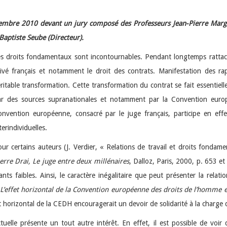
décembre 2010 devant un jury composé des Professeurs Jean-Pierre Ma
Baptiste Seube (Directeur).
s droits fondamentaux sont incontournables. Pendant longtemps rattaché
ivé français et notamment le droit des contrats. Manifestation des ra
ritable transformation. Cette transformation du contrat se fait essentie
ar des sources supranationales et notamment par la Convention europé
nvention européenne, consacré par le juge français, participe en effe
terindividuelles.
ur certains auteurs (J. Verdier, « Relations de travail et droits fondam
erre Drai, Le juge entre deux millénaires
, Dalloz, Paris, 2000, p. 653 e
faibles. Ainsi, le caractère inégalitaire que peut présenter la relatio
L’effet horizontal de la Convention européenne des droits de l’homme en
t horizontal de la CEDH encouragerait un devoir de solidarité à la charge 
uelle présente un tout autre intérêt. En effet, il est possible de voir