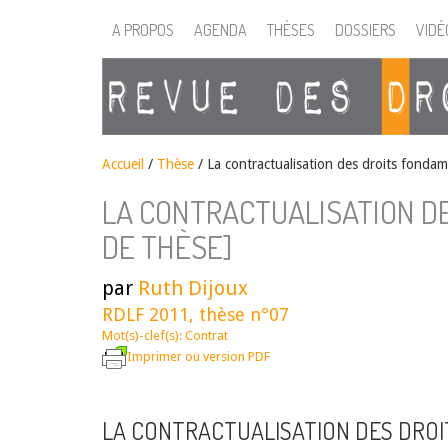
A PROPOS
AGENDA
THÈSES
DOSSIERS
VIDÉ
Accueil
/
Thèse
/
La contractualisation des droits fonda
LA CONTRACTUALISATION D
DE THÈSE]
par
Ruth Dijoux
RDLF 2011, thèse n°07
Mot(s)-clef(s):
Contrat
Imprimer ou version PDF
LA CONTRACTUALISATION DES DRO