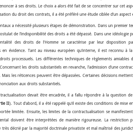
noncer à ses droits. Le choix a alors été fait de se concentrer sur cet asp
on du droit des contrats, il a été préféré une étude ciblée d’un aspect e
ntaux a nécessité plusieurs étapes de démonstration. Dans un premier temps
postulat de l’indisponibilité des droits a été dépassé. Dans une idéologie p
talité des droits de l’Homme se caractérise par leur disposition p
es en évidence. Tant au niveau européen qu’interne, il est reconnu à la
droits processuels. Les différentes techniques de règlements amiables
 Concernant les droits substantiels en revanche, l’admission d’une contract
s. Mais les réticences peuvent être dépassées. Certaines décisions metten
nonciation aux droits substantiels.
actualisation devait être encadrée, il a fallu répondre à la question 
tie II
). Tout d’abord, il a été rappelé qu’il existe des conditions de mise
 portée limitée. Ensuite, les limites de la contractualisation se manifeste
ntal doivent être interprétées de manière rigoureuse. La restriction 
très décrié par la majorité doctrinale privatiste et mal maîtrisé des juridic