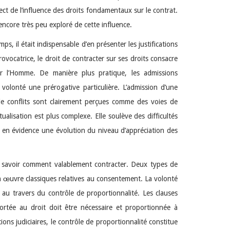
ect de l’influence des droits fondamentaux sur le contrat.
ncore très peu exploré de cette influence.
, il était indispensable d’en présenter les justifications
rovocatrice, le droit de contracter sur ses droits consacre
ar l’Homme. De manière plus pratique, les admissions
 volonté une prérogative particulière. L’admission d’une
 de conflits sont clairement perçues comme des voies de
ualisation est plus complexe. Elle soulève des difficultés
t en évidence une évolution du niveau d’appréciation des
de savoir comment valablement contracter. Deux types de
 en œuvre classiques relatives au consentement. La volonté
nt au travers du contrôle de proportionnalité. Les clauses
portée au droit doit être nécessaire et proportionnée à
tions judiciaires, le contrôle de proportionnalité constitue