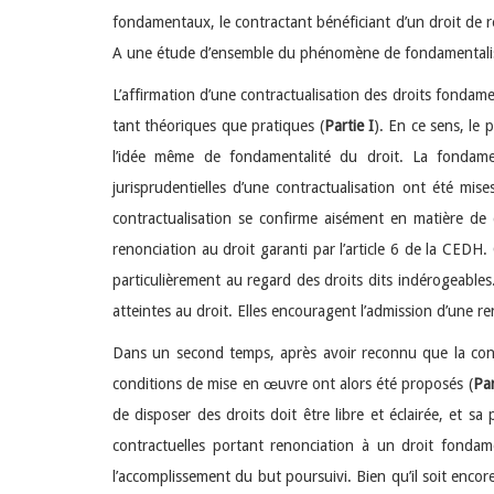
fondamentaux, le contractant bénéficiant d’un droit de re
A une étude d’ensemble du phénomène de fondamentalisati
L’affirmation d’une contractualisation des droits fondame
tant théoriques que pratiques (
Partie I
). En ce sens, le 
l’idée même de fondamentalité du droit. La fondamen
jurisprudentielles d’une contractualisation ont été mis
contractualisation se confirme aisément en matière de 
renonciation au droit garanti par l’article 6 de la CEDH.
particulièrement au regard des droits dits indérogeable
atteintes au droit. Elles encouragent l’admission d’une re
Dans un second temps, après avoir reconnu que la contr
conditions de mise en œuvre ont alors été proposés (
Par
de disposer des droits doit être libre et éclairée, et sa
contractuelles portant renonciation à un droit fondame
l’accomplissement du but poursuivi. Bien qu’il soit encore 