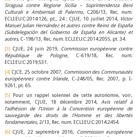
Siragusa contre Regione Sicilia – Soprintendenza Beni
Culturali e Ambientali di Palermo
, C206/13, Rec. num.
ECLI:EU:C:2014:126, pt., 24 ; CJUE, 10 juillet 2014,
Víctor
Manuel Julian Hernández et autres contre Reino de España
(Subdelegación del Gobierno de España en Alicante) et
autres
, C-198/13, Rec. num. ECLI:EU:C:2014:2055, pt. 34.
[3]
CJUE, 24 juin 2019,
Commission européenne contre
République de Pologne
, C-619/18, Rec. num.
ECLI:EU:C:2019:531.
[4]
CJCE, 25 octobre 2007,
Commission des Communautés
européennes contre Irlande
, C-248/05, Rec. 2007, p. I-
9261, pt. 65.
[5]
Pour un rappel solennel de cette autonomie, voir,
notamment, CJUE, 18 décembre 2014,
Avis relatif à
l’adhésion de l’Union à la Convention européenne de
sauvegarde des droits de l’Homme et des libertés
fondamentales
, 2/13, Rec. num. ECLI:EU:C:2014:2454.
[6]
CJUE, 22 septembre 2016,
Commission européenne