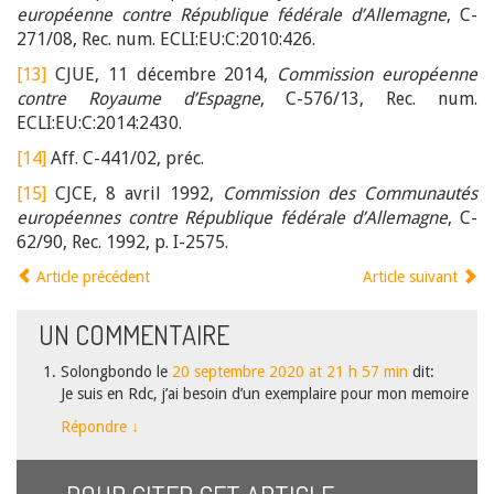
européenne contre République fédérale d’Allemagne
, C-
271/08, Rec. num. ECLI:EU:C:2010:426.
[13]
CJUE, 11 décembre 2014,
Commission européenne
contre Royaume d’Espagne
, C-576/13, Rec. num.
ECLI:EU:C:2014:2430.
[14]
Aff. C-441/02, préc.
[15]
CJCE, 8 avril 1992,
Commission des Communautés
européennes contre République fédérale d’Allemagne
, C-
62/90, Rec. 1992, p. I-2575.
Article précédent
Article suivant
UN
COMMENTAIRE
Solongbondo
le
20 septembre 2020 at 21 h 57 min
dit:
Je suis en Rdc, j’ai besoin d’un exemplaire pour mon memoire
Répondre
↓