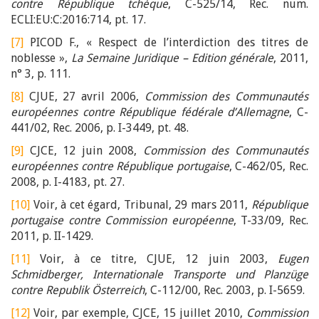
contre République tchèque
, C-525/14, Rec. num.
ECLI:EU:C:2016:714, pt. 17.
[7]
PICOD F., « Respect de l’interdiction des titres de
noblesse »,
La Semaine Juridique – Edition générale
, 2011,
n° 3, p. 111.
[8]
CJUE, 27 avril 2006,
Commission des Communautés
européennes contre République fédérale d’Allemagne
, C-
441/02, Rec. 2006, p. I-3449, pt. 48.
[9]
CJCE, 12 juin 2008,
Commission des Communautés
européennes contre République portugaise
, C-462/05, Rec.
2008, p. I-4183, pt. 27.
[10]
Voir, à cet égard, Tribunal, 29 mars 2011,
République
portugaise contre Commission européenne
, T-33/09, Rec.
2011, p. II-1429.
[11]
Voir, à ce titre, CJUE, 12 juin 2003,
Eugen
Schmidberger, Internationale Transporte und Planzüge
contre Republik Österreich
, C-112/00, Rec. 2003, p. I-5659.
[12]
Voir, par exemple, CJCE, 15 juillet 2010,
Commission