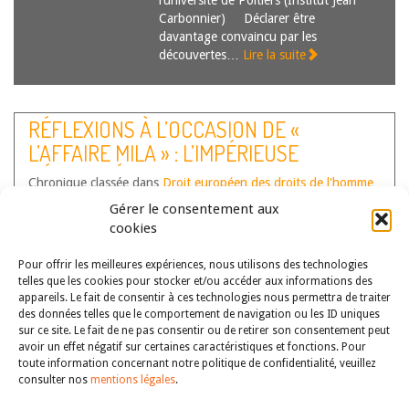
l’université de Poitiers (Institut Jean
Carbonnier) Déclarer être
davantage convaincu par les
découvertes…
Lire la suite
RÉFLEXIONS À L’OCCASION DE «
L’AFFAIRE MILA » : L’IMPÉRIEUSE
NÉCESSITÉ POUR LA COUR
Chronique classée dans
Droit européen des droits de l'homme
EUROPÉENNE DES DROITS DE L’HOMME
Auteur(s) :
Céline Lageot
Gérer le consentement aux
DE METTRE FIN À SA JURISPRUDENCE
cookies
Céline LAGEOT est professeur de
SUR LE BLASPHÈME
droit public à l’Université de Poitiers
Pour offrir les meilleures expériences, nous utilisons des technologies
– Faculté de droit & des sciences
telles que les cookies pour stocker et/ou accéder aux informations des
sociales – CECOJI Alors que toute
appareils. Le fait de consentir à ces technologies nous permettra de traiter
législation sur le blasphème a
des données telles que le comportement de navigation ou les ID uniques
définitivement disparu en France
sur ce site. Le fait de ne pas consentir ou de retirer son consentement peut
depuis l’adoption de la loi sur la…
avoir un effet négatif sur certaines caractéristiques et fonctions. Pour
toute information concernant notre politique de confidentialité, veuillez
Lire la suite
consulter nos
mentions légales
.