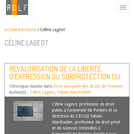
Accueil
/
Archives
/ Céline Lageot
CÉLINE LAGEOT
REVALORISATION DE LA LIBERTÉ
D’EXPRESSION OU SURPROTECTION DU
SENTIMENT RELIGIEUX D’AUTRUI ?
Chronique classée dans
Droit européen des droits de l'homme
(NOTE SOUS CEDH, 15 SEPTEMBRE 2022,
Auteur(s) :
Céline Lageot
,
Fabien Marchadier
N° 8257/13, RABCZEWSKA C/ POLOGNE)
Céline Lageot, professeur de droit
public à l’université de Poitiers et co-
directrice du CECOJI Fabien
Marchadier, professeur de droit privé
et de sciences criminelles à