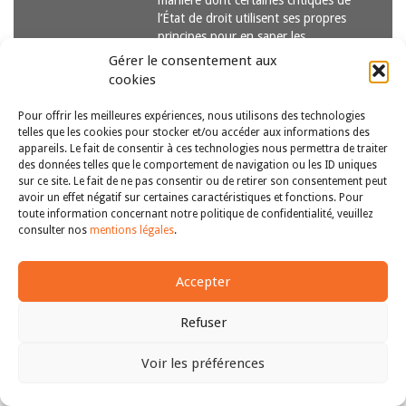
manière dont certaines critiques de
l’État de droit utilisent ses propres
principes pour en saper les
fondements, agissant…
Lire la suite
Gérer le consentement aux
cookies
Pour offrir les meilleures expériences, nous utilisons des technologies
telles que les cookies pour stocker et/ou accéder aux informations des
appareils. Le fait de consentir à ces technologies nous permettra de traiter
des données telles que le comportement de navigation ou les ID uniques
sur ce site. Le fait de ne pas consentir ou de retirer son consentement peut
avoir un effet négatif sur certaines caractéristiques et fonctions. Pour
Copyright © 2011-2026
Revue des droits et libertés fondamentaux
toute information concernant notre politique de confidentialité, veuillez
| Tous droits réservés |
mentions légales
consulter nos
mentions légales
.
Accepter
Refuser
Voir les préférences
Haut