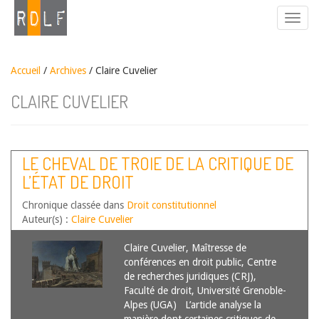
Accueil
/
Archives
/ Claire Cuvelier
CLAIRE CUVELIER
LE CHEVAL DE TROIE DE LA CRITIQUE DE
L’ÉTAT DE DROIT
Chronique classée dans
Droit constitutionnel
Auteur(s) :
Claire Cuvelier
Claire Cuvelier, Maîtresse de
conférences en droit public, Centre
de recherches juridiques (CRJ),
Faculté de droit, Université Grenoble-
Alpes (UGA) L’article analyse la