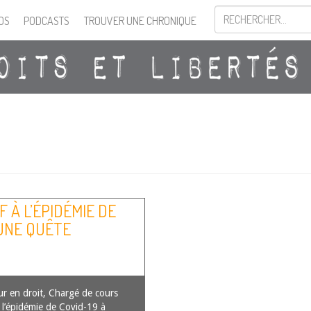
OS
PODCASTS
TROUVER UNE CHRONIQUE
 À L’ÉPIDÉMIE DE
’UNE QUÊTE
ur en droit, Chargé de cours
 l’épidémie de Covid-19 à