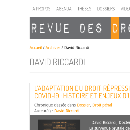
A PROPOS
AGENDA
THÈSES
DOSSIERS
VIDÉ
Accueil
/
Archives
/ David Riccardi
DAVID RICCARDI
L’ADAPTATION DU DROIT RÉPRESSIF
COVID-19 : HISTOIRE ET ENJEUX D
REDOUTABLE
Chronique classée dans
Dossier
,
Droit pénal
Auteur(s) :
David Riccardi
David Riccardi, Docte
La survenue brutale de