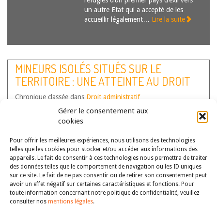
réfugiés d’un premier pays d’exil vers
un autre Etat qui a accepté de les
accueillir légalement…
Lire la suite
MINEURS ISOLÉS SITUÉS SUR LE
TERRITOIRE : UNE ATTEINTE AU DROIT
DE SOLLICITER L’ASILE EN FRANCE
Chronique classée dans
Droit administratif
Auteur(s) :
Delphine Burriez
Gérer le consentement aux
cookies
A l’heure où l’accès des mineurs
isolés étrangers à la protection de
Pour offrir les meilleures expériences, nous utilisons des technologies
l’enfance est de plus en plus
telles que les cookies pour stocker et/ou accéder aux informations des
controversé, leur situation au regard
appareils. Le fait de consentir à ces technologies nous permettra de traiter
du droit d’asile mérite d’être
des données telles que le comportement de navigation ou les ID uniques
appréhendée. Or, si le droit de
sur ce site. Le fait de ne pas consentir ou de retirer son consentement peut
solliciter l’asile est reconnu aux…
Lire
avoir un effet négatif sur certaines caractéristiques et fonctions. Pour
toute information concernant notre politique de confidentialité, veuillez
la suite
consulter nos
mentions légales
.