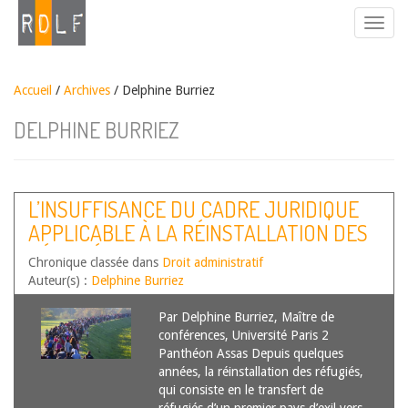
Accueil
/
Archives
/ Delphine Burriez
DELPHINE BURRIEZ
L’INSUFFISANCE DU CADRE JURIDIQUE
APPLICABLE À LA RÉINSTALLATION DES
RÉFUGIÉS EN DROIT FRANÇAIS
Chronique classée dans
Droit administratif
Auteur(s) :
Delphine Burriez
Par Delphine Burriez, Maître de
conférences, Université Paris 2
Panthéon Assas Depuis quelques
années, la réinstallation des réfugiés,
qui consiste en le transfert de