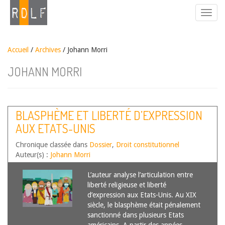
Accueil
/
Archives
/ Johann Morri
JOHANN MORRI
BLASPHÈME ET LIBERTÉ D’EXPRESSION
AUX ETATS-UNIS
Chronique classée dans
Dossier
,
Droit constitutionnel
Auteur(s) :
Johann Morri
L’auteur analyse l’articulation entre
liberté religieuse et liberté
d’expression aux Etats-Unis. Au XIX
siècle, le blasphème était pénalement
sanctionné dans plusieurs Etats