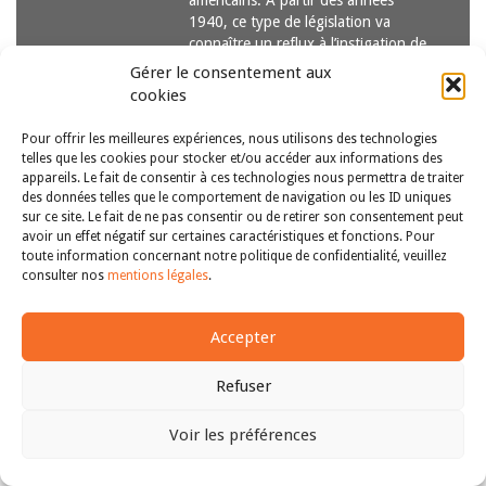
américains. A partir des années
1940, ce type de législation va
connaître un reflux à l’instigation de
la…
Lire la suite
Gérer le consentement aux
cookies
Pour offrir les meilleures expériences, nous utilisons des technologies
telles que les cookies pour stocker et/ou accéder aux informations des
appareils. Le fait de consentir à ces technologies nous permettra de traiter
des données telles que le comportement de navigation ou les ID uniques
sur ce site. Le fait de ne pas consentir ou de retirer son consentement peut
avoir un effet négatif sur certaines caractéristiques et fonctions. Pour
Copyright © 2011-2026
Revue des droits et libertés fondamentaux
toute information concernant notre politique de confidentialité, veuillez
| Tous droits réservés |
mentions légales
consulter nos
mentions légales
.
Accepter
Refuser
Voir les préférences
Haut