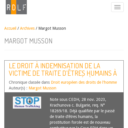
Accueil
/
Archives
/ Margot Musson
MARGOT MUSSON
LE DROIT À INDEMNISATION DE LA
VICTIME DE TRAITE D’ÊTRES HUMAINS À
L’ENCONTRE DE SON PROXÉNÈTE AU
Chronique classée dans
Droit européen des droits de l'homme
TITRE DES REVENUS GÉNÉRÉS PAR SON
Auteur(s) :
Margot Musson
ACTIVITÉ SEXUELLE
Note sous CEDH, 28 nov. 2023,
Krachunova c. Bulgarie, req. N°
18269/18. Déjà qualifiée par le passé
de traite d’êtres humains, la
prostitution forcée est de nouveau