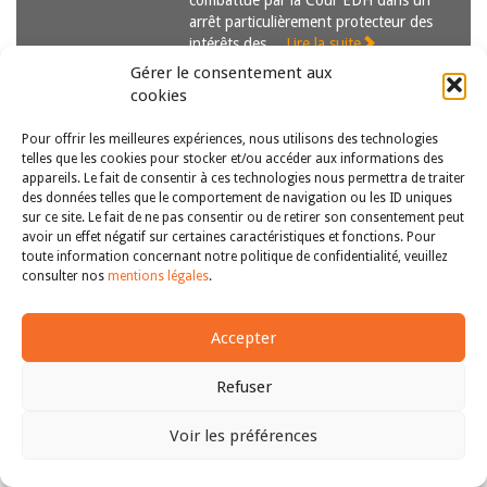
combattue par la Cour EDH dans un
arrêt particulièrement protecteur des
intérêts des…
Lire la suite
Gérer le consentement aux
cookies
Pour offrir les meilleures expériences, nous utilisons des technologies
telles que les cookies pour stocker et/ou accéder aux informations des
appareils. Le fait de consentir à ces technologies nous permettra de traiter
des données telles que le comportement de navigation ou les ID uniques
sur ce site. Le fait de ne pas consentir ou de retirer son consentement peut
avoir un effet négatif sur certaines caractéristiques et fonctions. Pour
Copyright © 2011-2026
Revue des droits et libertés fondamentaux
toute information concernant notre politique de confidentialité, veuillez
| Tous droits réservés |
mentions légales
consulter nos
mentions légales
.
Accepter
Refuser
Voir les préférences
Haut