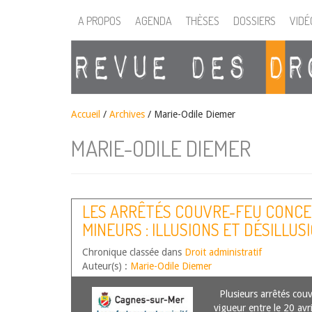
A PROPOS
AGENDA
THÈSES
DOSSIERS
VIDÉ
Accueil
/
Archives
/ Marie-Odile Diemer
MARIE-ODILE DIEMER
LES ARRÊTÉS COUVRE-FEU CONCE
MINEURS : ILLUSIONS ET DÉSILLUS
POLICE ADMINISTRATIVE
Chronique classée dans
Droit administratif
Auteur(s) :
Marie-Odile Diemer
Plusieurs arrêtés couv
vigueur entre le 20 avr