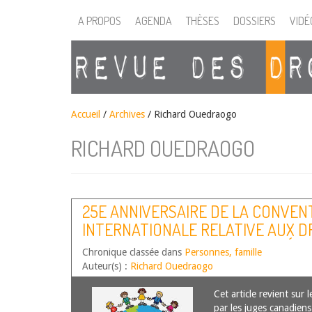
A PROPOS
AGENDA
THÈSES
DOSSIERS
VIDÉ
Accueil
/
Archives
/ Richard Ouedraogo
RICHARD OUEDRAOGO
25E ANNIVERSAIRE DE LA CONVEN
INTERNATIONALE RELATIVE AUX DR
RETOUR SUR LA JUSTICIABILITÉ E
Chronique classée dans
Personnes, famille
ET CANADIEN D’UN DES PLUS IMP
Auteur(s) :
Richard Ouedraogo
INTERNATIONAUX DE NOTRE ÉPO
Cet article revient sur 
par les juges canadiens