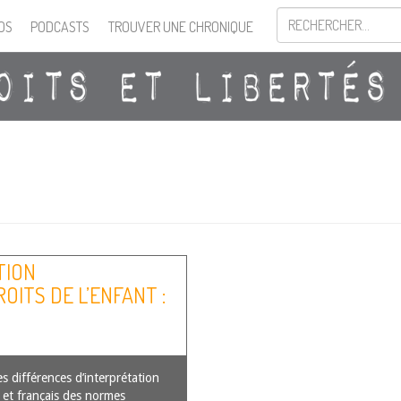
OS
PODCASTS
TROUVER UNE CHRONIQUE
TION
OITS DE L’ENFANT :
N DROITS FRANÇAIS
ORTANTS TEXTES
QUE
les différences d’interprétation
 et français des normes