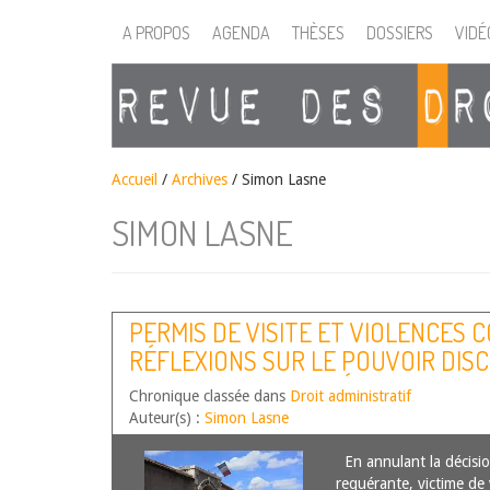
A PROPOS
AGENDA
THÈSES
DOSSIERS
VIDÉ
Accueil
/
Archives
/ Simon Lasne
SIMON LASNE
PERMIS DE VISITE ET VIOLENCES 
RÉFLEXIONS SUR LE POUVOIR DIS
L’ADMINISTRATION PÉNITENTIAIRE
Chronique classée dans
Droit administratif
JUGEMENT TA CHÂLONS-EN-CHAMPA
Auteur(s) :
Simon Lasne
N°2102872
En annulant la décision
requérante, victime de 