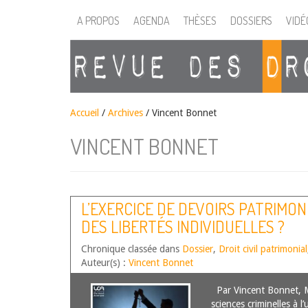
A PROPOS
AGENDA
THÈSES
DOSSIERS
VIDÉ
Accueil
/
Archives
/ Vincent Bonnet
VINCENT BONNET
L’EXERCICE DE DEVOIRS PATRIMO
DES LIBERTÉS INDIVIDUELLES ?
Chronique classée dans
Dossier
,
Droit civil patrimonial
Auteur(s) :
Vincent Bonnet
Par Vincent Bonnet, M
sciences criminelles à 