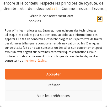
encore si le contenu respecte les principes de loyauté, de
dignité et de décence
[57]
. Comme nous l’avons
précédemment souligné, le juge examine, dans le cadre
Gérer le consentement aux
de son analyse du contenu du message, les répercussions
cookies
de celui-ci sur la personne. Par conséquent, il ne vérifiera
pas l’ampleur de la diffusion mais plutôt l’impact du
Pour offrir les meilleures expériences, nous utilisons des technologies
message personnalisé, résultant d’un profilage répété,
telles que les cookies pour stocker et/ou accéder aux informations des
appareils. Le fait de consentir à ces technologies nous permettra de traiter
sur le comportement et la liberté de choix de son
des données telles que le comportement de navigation ou les ID uniques
destinataire. De la sorte, il apparaît que ce critère est
sur ce site. Le fait de ne pas consentir ou de retirer son consentement peut
important pour la résolution du conflit.
avoir un effet négatif sur certaines caractéristiques et fonctions. Pour
toute information concernant notre politique de confidentialité, veuillez
Enfin, en ce qui concerne l’examen du comportement
consulter nos
mentions légales
.
antérieur du consommateur
, il s’agit d’un critère
permettant au juge de déterminer si le consommateur
peut légitimement s’attendre à une certaine protection de
Accepter
sa vie privée
[58]
. La jurisprudence de la Cour européenne
des droits de l’Homme est constante à cet égard. Ainsi, si
Refuser
les faits révèlent que la personne concernée a elle-même
divulgué des informations la concernant et s’est déjà
Voir les préférences
projetée sur la scène publique, elle risque de perdre tout
Haut
droit à une protection effective de sa vie privée au titre