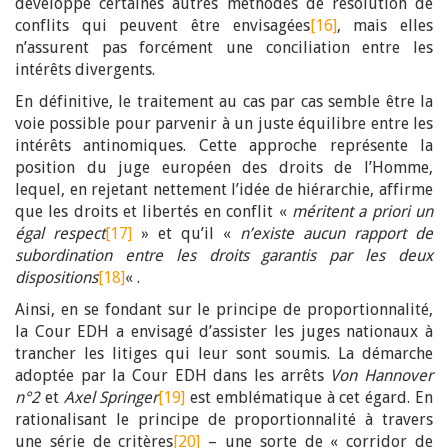
développé certaines autres méthodes de résolution de
conflits qui peuvent être envisagées
[16]
, mais elles
n’assurent pas forcément une conciliation entre les
intérêts divergents.
En définitive, le traitement au cas par cas semble être la
voie possible pour parvenir à un juste équilibre entre les
intérêts antinomiques. Cette approche représente la
position du juge européen des droits de l’Homme,
lequel, en rejetant nettement l’idée de hiérarchie, affirme
que les droits et libertés en conflit «
méritent a priori un
égal respect
[17]
» et qu’il «
n’existe aucun rapport de
subordination entre les droits garantis par les deux
dispositions
[18]
« .
Ainsi, en se fondant sur le principe de proportionnalité,
la Cour EDH a envisagé d’assister les juges nationaux à
trancher les litiges qui leur sont soumis. La démarche
adoptée par la Cour EDH dans les arrêts
Von Hannover
n°2
et
Axel Springer
[19]
est emblématique à cet égard. En
rationalisant le principe de proportionnalité à travers
une série de critères
[20]
– une sorte de « corridor de