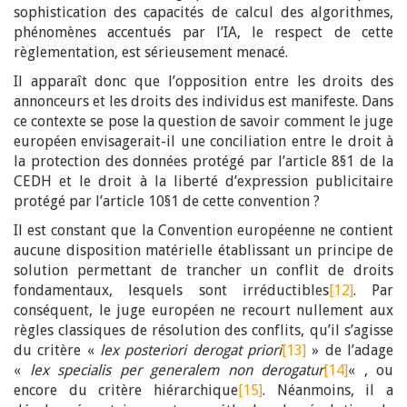
sophistication des capacités de calcul des algorithmes,
phénomènes accentués par l’IA, le respect de cette
règlementation, est sérieusement menacé.
Il apparaît donc que l’opposition entre les droits des
annonceurs et les droits des individus est manifeste. Dans
ce contexte se pose la question de savoir comment le juge
européen envisagerait-il une conciliation entre le droit à
la protection des données protégé par l’article 8§1 de la
CEDH et le droit à la liberté d’expression publicitaire
protégé par l’article 10§1 de cette convention ?
Il est constant que la Convention européenne ne contient
aucune disposition matérielle établissant un principe de
solution permettant de trancher un conflit de droits
fondamentaux, lesquels sont irréductibles
[12]
. Par
conséquent, le juge européen ne recourt nullement aux
règles classiques de résolution des conflits, qu’il s’agisse
du critère «
lex posteriori derogat priori
[13]
» de l’adage
«
lex specialis per generalem non derogatur
[14]
« , ou
encore du critère hiérarchique
[15]
. Néanmoins, il a