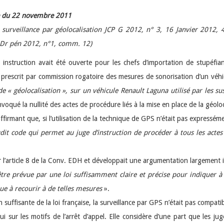
lle du 22 novembre 2011
 surveillance par géolocalisation JCP G 2012, n° 3, 16 Janvier 2012, 
», Dr pén 2012, n°1, comm. 12)
 instruction avait été ouverte pour les chefs d’importation de stupéfiant
ait prescrit par commission rogatoire des mesures de sonorisation d’un vé
 de « géolocalisation », sur un véhicule Renault Laguna utilisé par les 
qué la nullité des actes de procédure liés à la mise en place de la géoloc
affirmant que, si l’utilisation de la technique de GPS n’était pas express
dudit code qui permet au juge d’instruction de procéder à tous les actes
l’article 8 de la Conv. EDH et développait une argumentation largement ins
être prévue par une loi suffisamment claire et précise pour indiquer à
que à recourir à de telles mesures
».
 suffisante de la loi française, la surveillance par GPS n’était pas compati
i sur les motifs de l’arrêt d’appel. Elle considère d’une part que les j