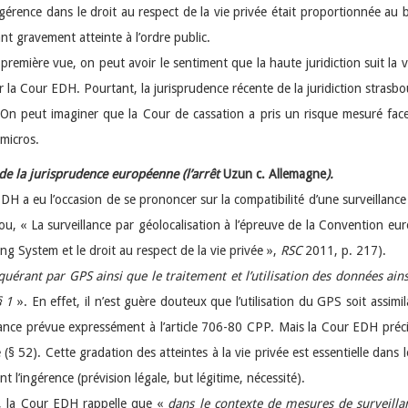
ingérence dans le droit au respect de la vie privée était proportionnée au 
nt gravement atteinte à l’ordre public.
première vue, on peut avoir le sentiment que la haute juridiction suit la 
la Cour EDH. Pourtant, la jurisprudence récente de la juridiction strasbour
. On peut imaginer que la Cour de cassation a pris un risque mesuré fac
 micros.
 de la jurisprudence européenne (l’arrêt
Uzun c. Allemagne
).
DH a eu l’occasion de se prononcer sur la compatibilité d’une surveillance
u, « La surveillance par géolocalisation à l’épreuve de la Convention e
ng System et le droit au respect de la vie privée »,
RSC
2011, p. 217).
equérant par GPS ainsi que le traitement et l’utilisation des données ain
§ 1
». En effet, il n’est guère douteux que l’utilisation du GPS soit assimi
lance prévue expressément à l’article 706-80 CPP. Mais la Cour EDH préci
e (§ 52). Cette gradation des atteintes à la vie privée est essentielle dans
t l’ingérence (prévision légale, but légitime, nécessité).
ci, la Cour EDH rappelle que «
dans le contexte de mesures de surveillan