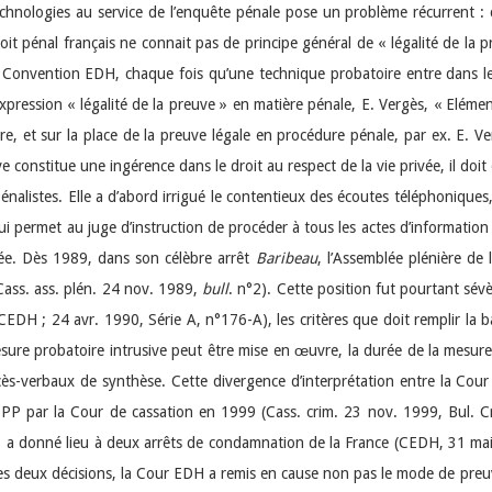
chnologies au service de l’enquête pénale pose un problème récurrent : ce
oit pénal français ne connait pas de principe général de « légalité de la 
 Convention EDH, chaque fois qu’une technique probatoire entre dans le 
expression « légalité de la preuve » en matière pénale, E. Vergès, « Elém
ître, et sur la place de la preuve légale en procédure pénale, par ex. E. V
 constitue une ingérence dans le droit au respect de la vie privée, il doit ê
nalistes. Elle a d’abord irrigué le contentieux des écoutes téléphoniques,
ui permet au juge d’instruction de procéder à tous les actes d’information u
vée. Dès 1989, dans son célèbre arrêt
Baribeau
, l’Assemblée plénière de 
(Cass. ass. plén. 24 nov. 1989,
bull
. n°2). Cette position fut pourtant sé
CEDH ; 24 avr. 1990, Série A, n°176-A), les critères que doit remplir la ba
mesure probatoire intrusive peut être mise en œuvre, la durée de la mesur
cès-verbaux de synthèse. Cette divergence d’interprétation entre la Cou
 CPP par la Cour de cassation en 1999 (Cass. crim. 23 nov. 1999, Bul. Cr
) – a donné lieu à deux arrêts de condamnation de la France (CEDH, 31 m
s deux décisions, la Cour EDH a remis en cause non pas le mode de preuve