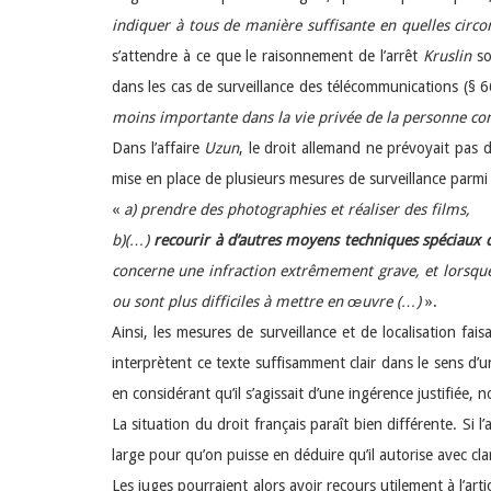
indiquer à tous de manière suffisante en quelles circon
s’attendre à ce que le raisonnement de l’arrêt
Kruslin
so
dans les cas de surveillance des télécommunications (§ 66
moins importante dans la vie privée de la personne co
Dans l’affaire
Uzun
, le droit allemand ne prévoyait pas 
mise en place de plusieurs mesures de surveillance parmi 
«
a) prendre des photographies et réaliser des films,
b)(…)
recourir à d’autres moyens techniques spéciaux d
concerne une infraction extrêmement grave, et lorsque d
ou sont plus difficiles à mettre en œuvre (…)
».
Ainsi, les mesures de surveillance et de localisation fa
interprètent ce texte suffisamment clair dans le sens d’
en considérant qu’il s’agissait d’une ingérence justifiée,
La situation du droit français paraît bien différente. Si 
large pour qu’on puisse en déduire qu’il autorise avec cla
Les juges pourraient alors avoir recours utilement à l’ar