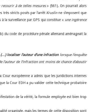
à recourir à de telles mesures
» (§61). On pourrait alors
es très stricts posés par l’arrêt
Kruslin
ne s’imposent que
s à la surveillance par GPS qui constitue «
une ingérence
1.1 b) du code de procédure pénale allemand aménageait la
(…) localiser l’auteur d’une infraction
lorsque l’enquête
e l’auteur de l’infraction ont moins de chance d’aboutir
 La Cour européenne a admis que les juridictions internes
e que la Cour EDH a pu valider cette technique probatoire
nifestation de la vérité, la formule employée est bien trop
alité organisée, mais les termes de cette disposition sont