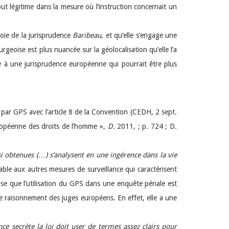
but légitime dans la mesure où l’instruction concernait un
voie de la jurisprudence
Baribeau
, et qu’elle s’engage une
geoise est plus nuancée sur la géolocalisation qu’elle l’a
e à une jurisprudence européenne qui pourrait être plus
 par GPS avec l’article 8 de la Convention (CEDH, 2 sept.
uropéenne des droits de l’homme »,
D.
2011, ; p. 724 ; D.
si obtenues (…) s’analysent en une ingérence dans la vie
lable aux autres mesures de surveillance qui caractérisent
se que l’utilisation du GPS dans une enquête pénale est
 le raisonnement des juges européens. En effet, elle a une
ce secrète la loi doit user de termes assez clairs pour