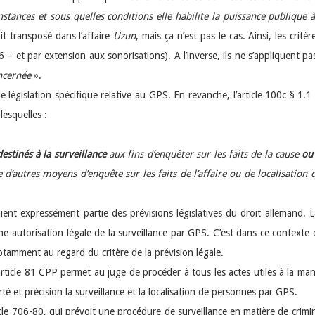
stances et sous quelles conditions elle habilite la puissance publique 
it transposé dans l’affaire
Uzun
, mais ça n’est pas le cas. Ainsi, les critèr
 – et par extension aux sonorisations). A l’inverse, ils ne s’appliquent pa
ncernée
».
de législation spécifique relative au GPS. En revanche, l’article 100c § 
lesquelles :
estinés à la surveillance
aux fins d’enquêter sur les faits de la cause
ou 
’autres moyens d’enquête sur les faits de l’affaire ou de localisation d
isaient expressément partie des prévisions législatives du droit allemand.
une autorisation légale de la surveillance par GPS. C’est dans ce context
 notamment au regard du critère de la prévision légale.
l’article 81 CPP permet au juge de procéder à tous les actes utiles à la ma
rté et précision la surveillance et la localisation de personnes par GPS.
ticle 706-80, qui prévoit une procédure de surveillance en matière de crimin