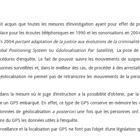
lait acquis que toutes les mesures d’investigation ayant pour effet de por
n place pour les écoutes téléphoniques en 1990 et les sonorisations en 200
ars 2004
portant adaptation de la justice aux évolutions de la criminalité
bal Positioning System
ou
Géolocalisation Par Satellite
). La pose de
océdures d’enquête. Le fait de pouvoir suivre les mouvements de suspects
sonnes surveillées et, dans le meilleur des cas, de procéder à des arresta
 géolocalisation ne permet pas de retranscrire les mouvements de la pers
ns la mesure où le juge d’instruction a la possibilité d’obtenir, par la
de un GPS embarqué. En effet, ce type de GPS conserve en mémoire les dé
 données de géolocalisation
a posteriori
une fois que les personnes ont é
aire du GPS les données utiles à l’enquête.
rveillance et la localisation par GPS ne font pas l’objet d’une législation