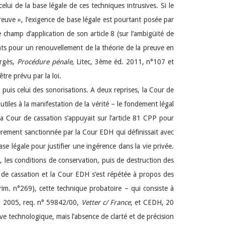
lui de la base légale de ces techniques intrusives. Si le
preuve », l’exigence de base légale est pourtant posée par
champ d’application de son article 8 (sur l’ambigüité de
ents pour un renouvellement de la théorie de la preuve en
ergès,
Procédure pénale
, Litec, 3ème éd. 2011, n°107 et
tre prévu par la loi.
 puis celui des sonorisations. A deux reprises, la Cour de
tiles à la manifestation de la vérité – le fondement légal
la Cour de cassation s’appuyait sur l’article 81 CPP pour
vèrement sanctionnée par la Cour EDH qui définissait avec
se légale pour justifier une ingérence dans la vie privée.
e, les conditions de conservation, puis de destruction des
r de cassation et la Cour EDH s’est répétée à propos des
im. n°269), cette technique probatoire – qui consiste à
ai 2005, req. n° 59842/00,
Vetter c/ France
, et CEDH, 20
 technologique, mais l’absence de clarté et de précision