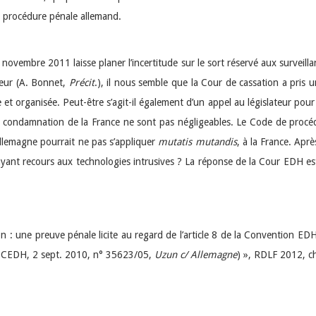
e procédure pénale allemand.
22 novembre 2011 laisse planer l’incertitude sur le sort réservé aux surveil
teur (A. Bonnet,
Précit
.), il nous semble que la Cour de cassation a pris un
t organisée. Peut-être s’agit-il également d’un appel au législateur pour
 de condamnation de la France ne sont pas négligeables. Le Code de procéd
Allemagne pourrait ne pas s’appliquer
mutatis mutandis
, à la France. Aprè
yant recours aux technologies intrusives ? La réponse de la Cour EDH est di
on : une preuve pénale licite au regard de l’article 8 de la Convention 
 ; CEDH, 2 sept. 2010, n° 35623/05,
Uzun c/ Allemagne
) », RDLF 2012, c