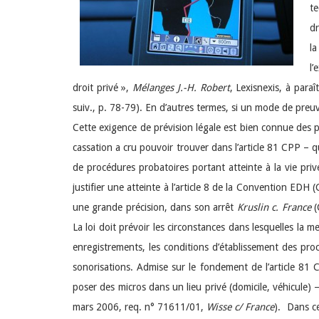
te
dr
la
l’
droit privé »,
Mélanges J.-H. Robert
, Lexisnexis, à para
suiv., p. 78-79). En d’autres termes, si un mode de preuve
Cette exigence de prévision légale est bien connue des pé
cassation a cru pouvoir trouver dans l’article 81 CPP – q
de procédures probatoires portant atteinte à la vie pri
justifier une atteinte à l’article 8 de la Convention EDH 
une grande précision, dans son arrêt
Kruslin c. France
(
La loi doit prévoir les circonstances dans lesquelles la 
enregistrements, les conditions d’établissement des pro
sonorisations. Admise sur le fondement de l’article 81
poser des micros dans un lieu privé (domicile, véhicule
mars 2006, req. n° 71611/01,
Wisse c/ France
). Dans ce