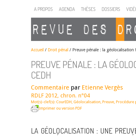
A PROPOS
AGENDA
THÈSES
DOSSIERS
VIDÉ
Accueil
/
Droit pénal
/
Preuve pénale : la géolocalisation 
PREUVE PÉNALE : LA GÉOLOC
CEDH
Commentaire
par
Etienne Vergès
RDLF 2012, chron. n°04
Mot(s)-clef(s):
CourEDH
,
Géolocalisation
,
Preuve
,
Procédure 
Imprimer ou version PDF
LA GÉOLOCALISATION : UNE PREUV