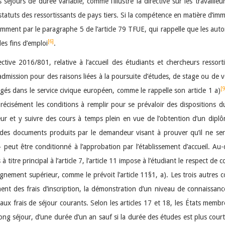
éjours de durée variable, comme l’illustre la directive sur les travailleu
atuts des ressortissants de pays tiers. Si la compétence en matière d’imm
mment par le paragraphe 5 de l’article 79 TFUE, qui rappelle que les autor
[6]
des fins d’emploi
.
rective 2016/801, relative à l’accueil des étudiants et chercheurs ressort
admission pour des raisons liées à la poursuite d’études, de stage ou de vo
[9
agés dans le service civique européen, comme le rappelle son article 1 a)
s précisément les conditions à remplir pour se prévaloir des dispositions 
 et y suivre des cours à temps plein en vue de l’obtention d’un diplôme 
ion des documents produits par le demandeur visant à prouver qu’il ne se
» peut être conditionné à l’approbation par l’établissement d’accueil. Au-
à titre principal à l’article 7, l’article 11 impose à l’étudiant le respect 
ement supérieur, comme le prévoit l’article 11§1, a). Les trois autres con
nt des frais d’inscription, la démonstration d’un niveau de connaissance
x frais de séjour courants. Selon les articles 17 et 18, les États membre
ong séjour, d’une durée d’un an sauf si la durée des études est plus cour