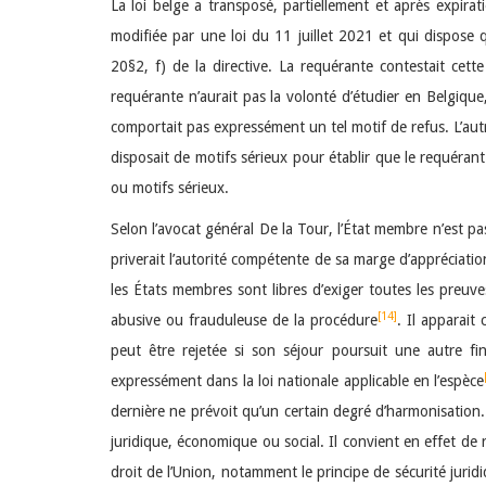
La loi belge a transposé, partiellement et après expirat
modifiée par une loi du 11 juillet 2021 et qui dispose qu
20§2, f) de la directive. La requérante contestait cette
requérante n’aurait pas la volonté d’étudier en Belgique
comportait pas expressément un tel motif de refus. L’autr
disposait de motifs sérieux pour établir que le requérant
ou motifs sérieux.
Selon l’avocat général De la Tour, l’État membre n’est pa
priverait l’autorité compétente de sa marge d’appréciation
les États membres sont libres d’exiger toutes les preuve
[14]
abusive ou frauduleuse de la procédure
. Il apparait
peut être rejetée si son séjour poursuit une autre fi
expressément dans la loi nationale applicable en l’espèce
dernière ne prévoit qu’un certain degré d’harmonisation. 
juridique, économique ou social. Il convient en effet de res
droit de l’Union, notamment le principe de sécurité juridi