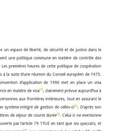
 un espace de liberté, de sécurité et de justice dans le
mment une politique commune en matière de contrôle des
s. Les premières heures de cette politique de coopération
s à la suite d’une réunion du Conseil européen de 1975.
onvention d’application de 1990 met en place un visa
[1]
ence en matière de visa
, clairement prévue aujourd’hui à
personnes aux frontières intérieures, tout en assurant le
[2]
un système intégré de gestion de celles-ci
. D’après son
[3]
titres de séjour de courte durée
. Celui-ci ne mentionne
couverte par l’article 79 TFUE en tant que
lex specialis
, et
[5]