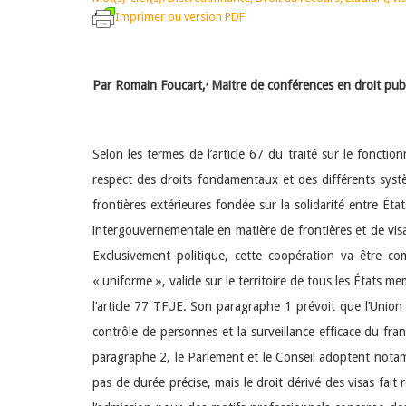
Imprimer ou version PDF
,
Par Romain Foucart,
Maitre de conférences en droit publ
Selon les termes de l’article 67 du traité sur le fonct
respect des droits fondamentaux et des différents sys
frontières extérieures fondée sur la solidarité entre Ét
intergouvernementale en matière de frontières et de vi
Exclusivement politique, cette coopération va être 
« uniforme », valide sur le territoire de tous les États m
l’article 77 TFUE. Son paragraphe 1 prévoit que l’Union 
contrôle de personnes et la surveillance efficace du fra
paragraphe 2, le Parlement et le Conseil adoptent notam
pas de durée précise, mais le droit dérivé des visas fait 