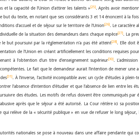
[25]
 et la capacité de l’Union d’attirer les talents »
. Après avoir mentionn
t le but du texte, en notant que ses considérants 3 et 14 énoncent à la fois 
[26]
nditions d’accueil et de séjour sur le territoire de l’Union
. Le caractère 
[27]
 individuelle de la situation des demandeurs dans chaque espèce
. La pre
[28]
le but poursuivi par la réglementation n’a pas été atteint
. Elle doit
entation de l’Union en créant artificiellement les conditions requises po
[30]
nant à l’obtention d’un titre d’enseignement supérieur
. L’admission
ompétentes. Le fait que le demandeur aurait l’intention de mener une act
[31]
udes
. À l’inverse, l’activité incompatible avec un cycle d’études à plei
ontrer l’absence d’intention d’étudier et que l’absence de lien entre les ét
suivre des études. Les motifs de refus doivent être communiqués par é
busive après que le séjour a été autorisé. La Cour réitère ici sa position 
qui relève de la « sécurité publique » en vue de refuser le long séjour, l
 autorités nationales se pose à nouveau dans une affaire pendante qui co