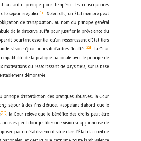
t un autre principe pour tempérer les conséquences
[19]
 le séjour irrégulier
. Selon elle, un État membre peut
on obligation de transposition, au nom du principe général
ule de la directive suffit pour justifier la prévalence du
apparait pourtant essentiel qu’un ressortissant d’État tiers
[22]
ande si son séjour poursuit d’autres finalités
. La Cour
ompatibilité de la pratique nationale avec le principe de
x motivations du ressortissant de pays tiers, sur la base
 véritablement démontrée.
 principe d’interdiction des pratiques abusives, la Cour
long séjour à des fins d’étude. Rappelant d’abord que le
[24]
e
, la Cour relève que le bénéfice des droits peut être
es abusives peut donc justifier une vision soupçonneuse de
oposée par un établissement situé dans l’État d’accueil ne
nationales, et c’est ici que s’exprime toute l’ambivalence