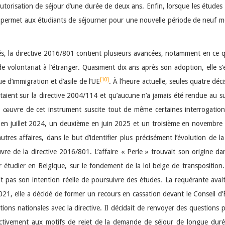
utorisation de séjour d’une durée de deux ans. Enfin, lorsque les étude
tive permet aux étudiants de séjourner pour une nouvelle période de neuf moi
, la directive 2016/801 contient plusieurs avancées, notamment en ce qu’
volontariat à l’étranger. Quasiment dix ans après son adoption, elle s’e
[10]
e d’immigration et d’asile de l’UE
. À l’heure actuelle, seules quatre dé
aient sur la directive 2004/114 et qu’aucune n’a jamais été rendue au su
n œuvre de cet instrument suscite tout de même certaines interrogations.
r en juillet 2024, un deuxième en juin 2025 et un troisième en novembre 202
s autres affaires, dans le but d’identifier plus précisément l’évolution d
 de la directive 2016/801. L’affaire « Perle » trouvait son origine dan
tudier en Belgique, sur le fondement de la loi belge de transposition. L
ait pas son intention réelle de poursuivre des études. La requérante ava
1, elle a décidé de former un recours en cassation devant le Conseil d’Éta
tions nationales avec la directive. Il décidait de renvoyer des questions p
spectivement aux motifs de rejet de la demande de séjour de longue dur