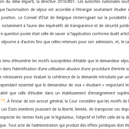
ion du délai imparti, la directive 2016/801. Les autorités nationales so
e l’autorisation de séjour est accordée à l’étranger souhaitant étudier e
 position. Le Conseil d’État de Belgique s’interrogeait sur la possibilité
, notamment à l’aune des impératifs de transparence et de sécurité juridi
e question posée était celle de savoir si l’application conforme dudit artic
 séjourne à d’autres fins que celles retenues pour son admission, et, le cas
s tenu d’énumérer les motifs susceptibles d’établir que le demandeur séjou
 dans l’identification d’une utilisation abusive d’une procédure d’entrée s
s nécessaires pour évaluer la cohérence de la demande introduite par un re
 cependant essentiel que le demandeur de visa « étudiant » respectant le
nalité que celle d’étudier dans un établissement d’enseignement supéri
[16]
. À l’instar de son avocat général, la Cour considère que les motifs de l’
Les États membres jouissent de la liberté, limitée, de transposer ces disp
pecter les termes fixés par le législateur, l’objectif et l’effet utile de la
que. Tout acte de l’administration qui produit des effets juridiques doit êt