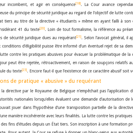
[18]
 leur incombent, et agir en conséquence
. La Cour avance cependan
e du principe de sécurité juridique au regard de l’objectif de lutte contre
État tiers au titre de la directive « étudiants » même en ayant failli à s
[20]
onsidérant 41 du texte
. Loin de tout formalisme, la référence au préamb
[21]
ces de sécurité juridique dues au requérant
. Selon l’avocat général, il 
x conditions d’éligibilité puisse être informé d’un éventuel rejet de sa dem
lutte contre les pratiques abusives pour évacuer la problématique de la c
jour peut être rejetée, rétroactivement, en raison de soupçons relatifs au
[23]
ule du texte
. Encore faut-il que l’existence de ce caractère abusif soit
ions de pratique « abusive » du requérant
la directive par le Royaume de Belgique n’empêchait pas l’application du
autorités nationales lorsqu’elles évaluent une demande d’autorisation de 
ouvait jouer dans l’hypothèse d’une transposition partielle de la directiv
’une manière incohérente avec leurs finalités. La lutte contre les pratiqu
des fins d’études depuis un État tiers. Son inscription à une formation pr
exte. Pour autant, la Cour se refuse à donner un blanc-seing aux autorités 