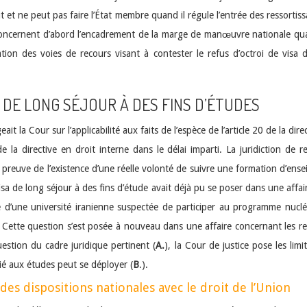
et ne peut pas faire l’État membre quand il régule l’entrée des ressortissan
 concernent d’abord l’encadrement de la marge de manœuvre nationale qua
sation des voies de recours visant à contester le refus d’octroi de visa 
A DE LONG SÉJOUR À DES FINS D’ÉTUDES
ait la Cour sur l’applicabilité aux faits de l’espèce de l’article 20 de la di
la directive en droit interne dans le délai imparti. La juridiction de ren
 preuve de l’existence d’une réelle volonté de suivre une formation d’ens
visa de long séjour à des fins d’étude avait déjà pu se poser dans une aff
’une université iranienne suspectée de participer au programme nucléai
. Cette question s’est posée à nouveau dans une affaire concernant les r
question du cadre juridique pertinent (
A.
), la Cour de justice pose les l
lié aux études peut se déployer (
B
.).
 des dispositions nationales avec le droit de l’Union