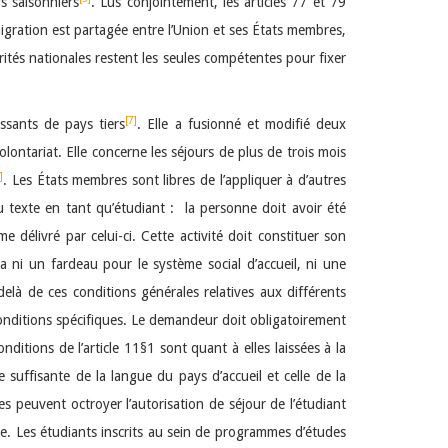
rs saisonniers
. Lus conjointement, les articles 77 et 79
igration est partagée entre l’Union et ses États membres,
ités nationales restent les seules compétentes pour fixer
[7]
issants de pays tiers
. Elle a fusionné et modifié deux
lontariat. Elle concerne les séjours de plus de trois mois
]
. Les États membres sont libres de l’appliquer à d’autres
du texte en tant qu’étudiant : la personne doit avoir été
délivré par celui-ci. Cette activité doit constituer son
ra ni un fardeau pour le système social d’accueil, ni une
delà de ces conditions générales relatives aux différents
de conditions spécifiques. Le demandeur doit obligatoirement
ditions de l’article 11§1 sont quant à elles laissées à la
 suffisante de la langue du pays d’accueil et celle de la
s peuvent octroyer l’autorisation de séjour de l’étudiant
te. Les étudiants inscrits au sein de programmes d’études