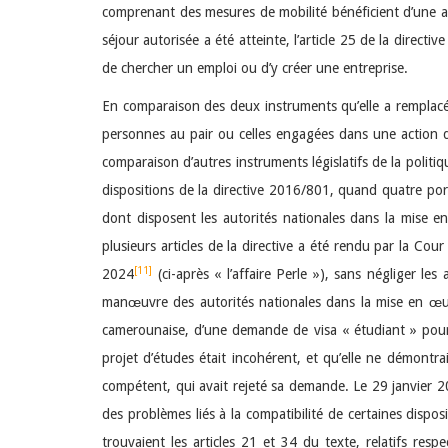
comprenant des mesures de mobilité bénéficient d’une a
séjour autorisée a été atteinte, l’article 25 de la direc
de chercher un emploi ou d’y créer une entreprise.
En comparaison des deux instruments qu’elle a remplacés
personnes au pair ou celles engagées dans une action de 
comparaison d’autres instruments législatifs de la politiqu
dispositions de la directive 2016/801, quand quatre port
dont disposent les autorités nationales dans la mise e
plusieurs articles de la directive a été rendu par la Cou
[11]
2024
(ci-après « l’affaire Perle »), sans négliger le
manœuvre des autorités nationales dans la mise en œuvre
camerounaise, d’une demande de visa « étudiant » pour é
projet d’études était incohérent, et qu’elle ne démontr
compétent, qui avait rejeté sa demande. Le 29 janvier 202
des problèmes liés à la compatibilité de certaines disposi
trouvaient les articles 21 et 34 du texte, relatifs re