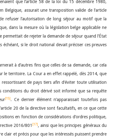
utenaient que l’article 58 de la loi du 15 décembre 1980,
n Belgique, assurait une transposition valide de l’article
 de refuser l’autorisation de long séjour au motif que la
que, dans la mesure où la législation belge applicable ne
le permettait de rejeter la demande de séjour quand l’État
 échéant, si le droit national devait préciser ces preuves
rnerait à d’autres fins que celles de sa demande, car cela
ur le territoire. La Cour a en effet rappelé, dès 2014, que
ssortissant de pays tiers afin d’éviter toute utilisation
s conditions du droit dérivé soit informé que sa requête
[15]
eur
. Ce dernier élément n’apparaissait toutefois pas
article 20 de la directive sont facultatifs, en ce que cette
ositions en fonction de considérations d’ordres politique,
[17]
 directive 2016/801
, ainsi que les principes généraux du
re clair et précis pour que les intéressés puissent prendre