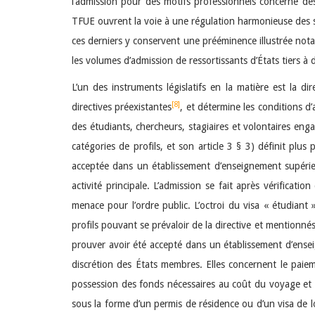
l’admission pour des motifs professionnels concerne des s
TFUE ouvrent la voie à une régulation harmonieuse des st
ces derniers y conservent une prééminence illustrée nota
les volumes d’admission de ressortissants d’États tiers à 
L’un des instruments législatifs en la matière est la di
[8]
directives préexistantes
, et détermine les conditions d’
des étudiants, chercheurs, stagiaires et volontaires eng
catégories de profils, et son article 3 § 3) définit plu
acceptée dans un établissement d’enseignement supérieur
activité principale. L’admission se fait après vérificat
menace pour l’ordre public. L’octroi du visa « étudiant 
profils pouvant se prévaloir de la directive et mentionnés 
prouver avoir été accepté dans un établissement d’enseign
discrétion des États membres. Elles concernent le paieme
possession des fonds nécessaires au coût du voyage et au
sous la forme d’un permis de résidence ou d’un visa de l