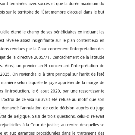
s sont terminées avec succès et que la durée maximum du
s sur le territoire de l’État membre d’accueil dans le but
elle étend le champ de ses bénéficiaires en incluant les
st révélée assez insignifiante sur le plan contentieux en
cisions rendues par la Cour concernent l’interprétation des
jet de la directive 2005/71. L’encadrement de la latitude
 Ainsi, un premier arrêt concernant l’interprétation de
5. On reviendra ici à titre principal sur l’arrêt de l’été
e la manière selon laquelle le juge appréhende la marge de
s l’introduction, le 6 aout 2020, par une ressortissante
’octroi de ce visa lui avait été refusé au motif que son
it demandé l’annulation de cette décision auprès du juge
t de Belgique. Saisi de trois questions, celui-ci relevait
réjudicielles à la Cour de justice, au centre desquelles se
ée et aux garanties procédurales dans le traitement des