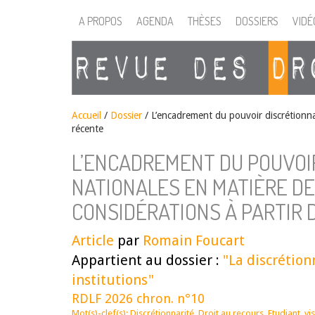
A PROPOS
AGENDA
THÈSES
DOSSIERS
VIDÉ
Accueil
/
Dossier
/
L’encadrement du pouvoir discrétionnai
récente
L’ENCADREMENT DU POUVOI
NATIONALES EN MATIÈRE DE
CONSIDÉRATIONS À PARTIR 
Article
par
Romain Foucart
Appartient au dossier :
"La discrétion
institutions"
RDLF 2026 chron. n°10
Mot(s)-clef(s):
Discrétionnarité
,
Droit au recours
,
Etudiant
,
vi