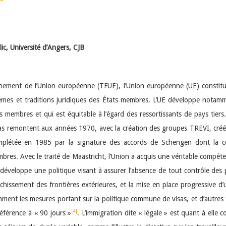
ic, Université d’Angers, CJB
ionnement de l’Union européenne (TFUE), l’Union européenne (UE) constitue
tèmes et traditions juridiques des États membres. L’UE développe nota
ats membres et qui est équitable à l’égard des ressortissants de pays tier
sas remontent aux années 1970, avec la création des groupes TREVI, créé
complétée en 1985 par la signature des accords de Schengen dont la c
embres. Avec le traité de Maastricht, l’Union a acquis une véritable compét
développe une politique visant à assurer l’absence de tout contrôle des 
nchissement des frontières extérieures, et la mise en place progressive d’
ment les mesures portant sur la politique commune de visas, et d’autres 
[4]
référence à « 90 jours »
. L’immigration dite « légale » est quant à elle 